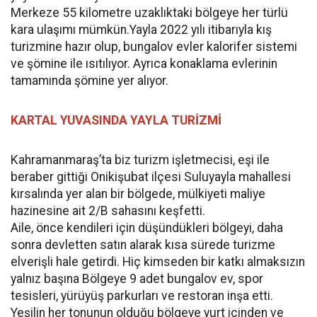
Merkeze 55 kilometre uzaklıktaki bölgeye her türlü
kara ulaşımı mümkün.Yayla 2022 yılı itibarıyla kış
turizmine hazır olup, bungalov evler kalorifer sistemi
ve şömine ile ısıtılıyor. Ayrıca konaklama evlerinin
tamamında şömine yer alıyor.
KARTAL YUVASINDA YAYLA TURİZMİ
Kahramanmaraş’ta biz turizm işletmecisi, eşi ile
beraber gittiği Onikişubat ilçesi Suluyayla mahallesi
kırsalında yer alan bir bölgede, mülkiyeti maliye
hazinesine ait 2/B sahasını keşfetti.
Aile, önce kendileri için düşündükleri bölgeyi, daha
sonra devletten satın alarak kısa sürede turizme
elverişli hale getirdi. Hiç kimseden bir katkı almaksızın
yalnız başına Bölgeye 9 adet bungalov ev, spor
tesisleri, yürüyüş parkurları ve restoran inşa etti.
Yeşilin her tonunun olduğu bölgeye yurt içinden ve