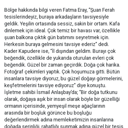
Bölge hakkında bilgi veren Fatma Eray, “Şuan Ferah
tesislerindeyiz, buraya arkadaşların tavsiyesiyle
geldik. Yeşilin ortasında sessiz, sakin bir ortam. Kafa
dinlemek için ideal. Çok temiz bir havası var, özellikle
şuan balkona çıktık gün batımını seyretmek için.
Herkesin buraya gelmesini tavsiye ederiz” dedi.
Kader Kapudere ise, “İl dışından geldim. Burayı çok
beğendik, özellikle de yukarıda oturulan evleri çok
beğendik. Güzel bir zaman geçirdik. Doğa çok harika.
Fotoğraf çekimleri yaptık. Çok hoşumuza gitti. Bütün
insanlara tavsiye diyoruz, bu güzel doğayı görmelerini,
keşfetmelerini tavsiye ediyoruz” diye konuştu.
İşletme sahibi İsmail Anlaşbay’da; “Bir doğa tutkunu
olarak, doğaya aşık bir insan olarak böyle bir güzelliği
ormanın içerisinde, yemyeşil meşe ağaçlarının
arasında bir boşluk görünce bu boşluğu
değerlendirmek adına memleketimizin insanlarına
doğada serinliği, rahatlığı sunmak adına güzel bir tesis