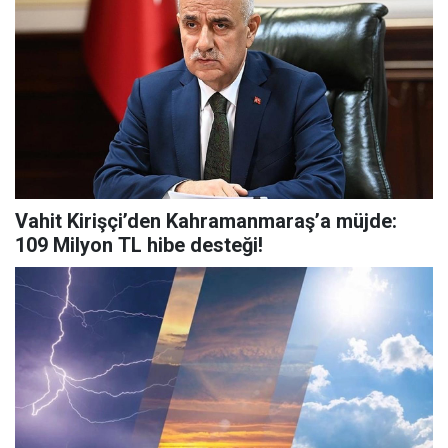
Vahit Kirişçi’den Kahramanmaraş’a müjde:
109 Milyon TL hibe desteği!