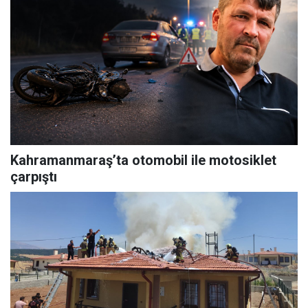
Kahramanmaraş’ta otomobil ile motosiklet
çarpıştı