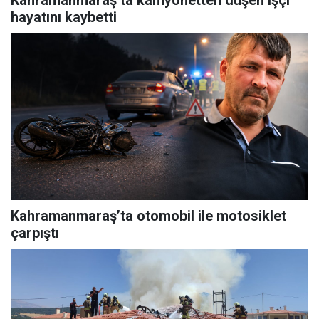
Kahramanmaraş’ta kamyonetten düşen işçi
hayatını kaybetti
Kahramanmaraş’ta otomobil ile motosiklet
çarpıştı