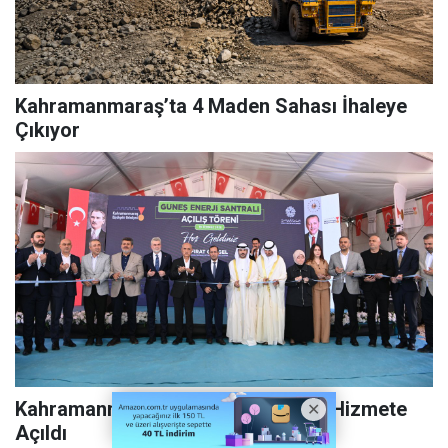
Kahramanmaraş’ta 4 Maden Sahası İhaleye
Çıkıyor
Kahramanmaraş’ın En Büyük GES’i Hizmete
Açıldı