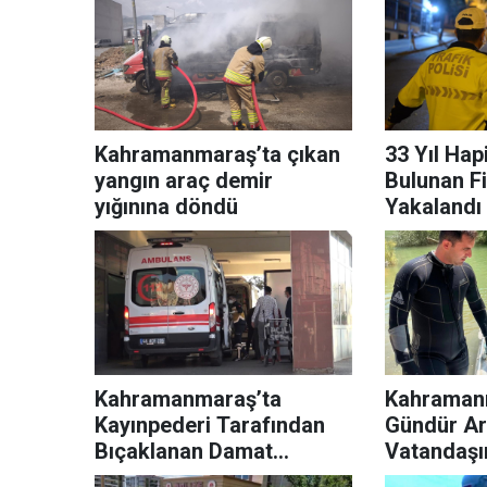
Kahramanmaraş’ta çıkan
33 Yıl Hap
yangın araç demir
Bulunan F
yığınına döndü
Yakalandı
Kahramanmaraş’ta
Kahramanm
Kayınpederi Tarafından
Gündür A
Bıçaklanan Damat
Vatandaşı
Hayatını Kaybetti
Bedenine U