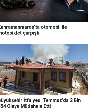
Kahramanmaraş’ta otomobil ile
otosiklet çarpıştı
Büyükşehir İtfaiyesi Temmuz’da 2 Bin
554 Olaya Müdahale Etti