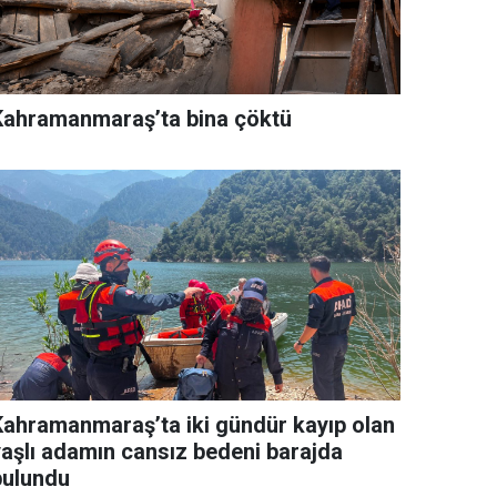
Kahramanmaraş’ta bina çöktü
Kahramanmaraş’ta iki gündür kayıp olan
yaşlı adamın cansız bedeni barajda
bulundu