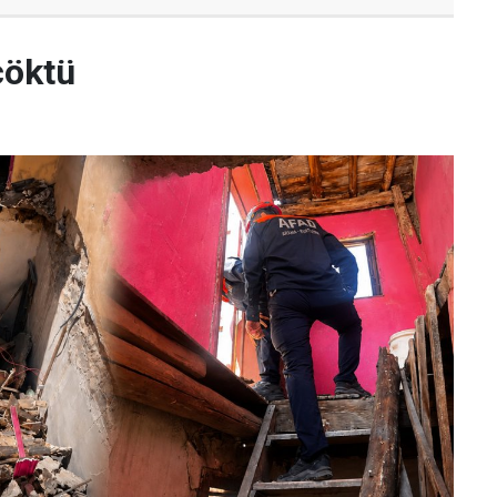
çöktü