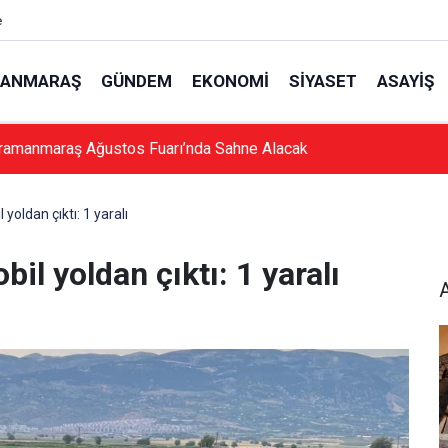
e
ANMARAŞ
GÜNDEM
EKONOMI
SIYASET
ASAYIŞ
ramanmaraş Ağustos Fuarı’nda Sahne Alacak
oldan çıktı: 1 yaralı
l yoldan çıktı: 1 yaralı