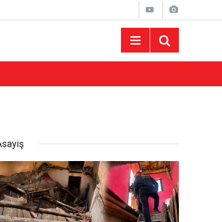
10:44
Madrigal Ağustos Fuarı’nda Binlerce Hayran
Asayiş