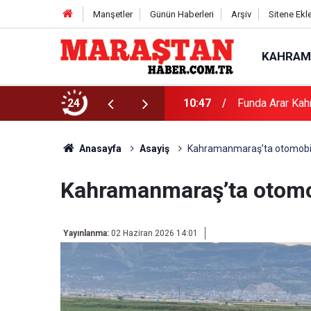
Manşetler
Günün Haberleri
Arşiv
Sitene Ekl
KAHRAM
24
10:47
Funda Arar Kah
Anasayfa
Asayiş
Kahramanmaraş’ta otomobil y
Kahramanmaraş’ta otomobi
Yayınlanma:
02 Haziran 2026 14:01