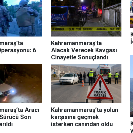
İ
maraş’ta
Kahramanmaraş'ta
Operasyonu: 6
Alacak Verecek Kavgası
Cinayetle Sonuçlandı
araş’ta Aracı
Kahramanmaraş’ta yolun
 Sürücü Son
karşısına geçmek
rıldı
isterken canından oldu