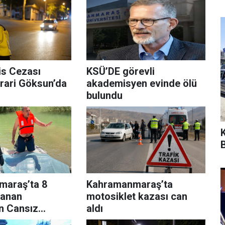
is Cezası
KSÜ’DE görevli
irari Göksun’da
akademisyen evinde ölü
bulundu
B
araş’ta 8
Kahramanmaraş’ta
ranan
motosiklet kazası can
n Cansız
aldı
laşıldı