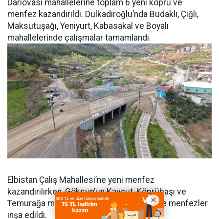
Darıovası mahallelerine toplam 6 yeni köprü ve
menfez kazandırıldı. Dulkadiroğlu’nda Budaklı, Çiğli,
Maksutuşağı, Yeniyurt, Kabasakal ve Boyalı
mahallelerinde çalışmalar tamamlandı.
Elbistan Çalış Mahallesi’ne yeni menfez
kazandırılırken, Göksun’un Kavşut, Köprübaşı ve
Temurağa mahallelerinde de yeni köprü ve menfezler
inşa edildi.