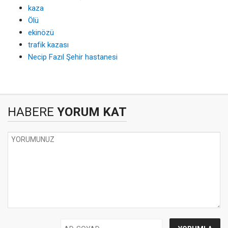
kaza
Ölü
ekinözü
trafik kazası
Necip Fazıl Şehir hastanesi
HABERE
YORUM KAT