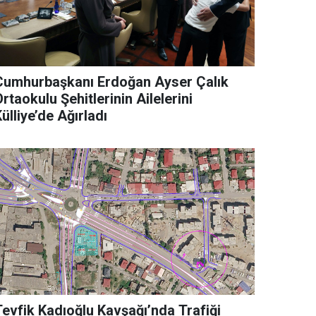
Cumhurbaşkanı Erdoğan Ayser Çalık
rtaokulu Şehitlerinin Ailelerini
ülliye’de Ağırladı
Tevfik Kadıoğlu Kavşağı’nda Trafiği