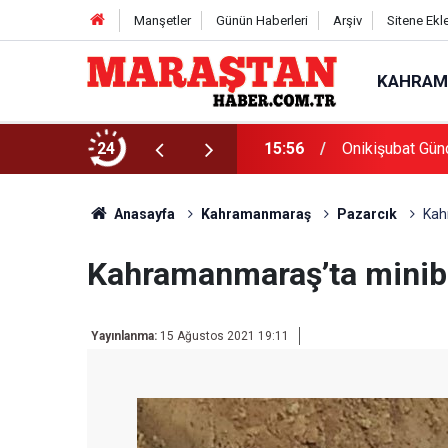
Manşetler
Günün Haberleri
Arşiv
Sitene Ekl
KAHRAM
Başvurularında Son Gün 7 Ağustos
24
15:56
Onikişubat Gün
Anasayfa
Kahramanmaraş
Pazarcık
Kah
Kahramanmaraş’ta minibüs
Yayınlanma:
15 Ağustos 2021 19:11