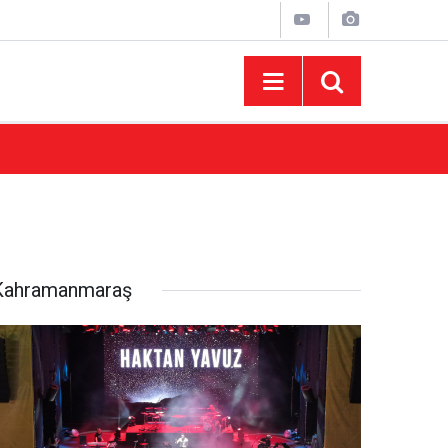
15:43
AFUM Ağustos Fuarı'nda Yener Bulut ve Hakt
Kahramanmaraş