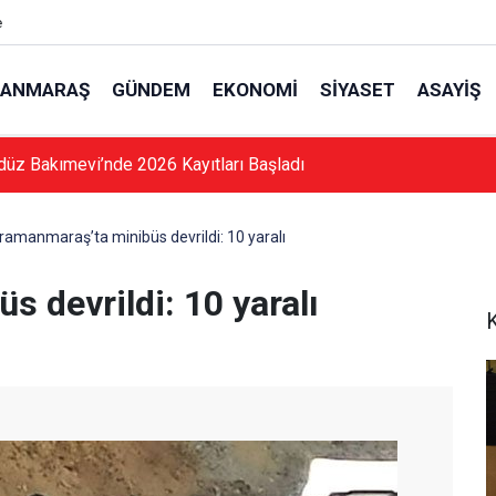
e
ANMARAŞ
GÜNDEM
EKONOMI
SIYASET
ASAYIŞ
düz Bakımevi’nde 2026 Kayıtları Başladı
ramanmaraş’ta minibüs devrildi: 10 yaralı
 devrildi: 10 yaralı