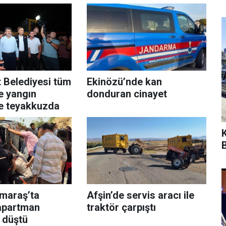
 Belediyesi tüm
Ekinözü’nde kan
le yangın
donduran cinayet
e teyakkuzda
B
maraş’ta
Afşin’de servis aracı ile
apartman
traktör çarpıştı
 düştü