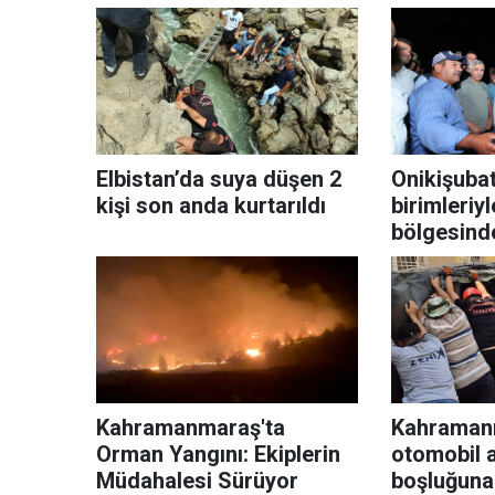
Elbistan’da suya düşen 2
Onikişubat
kişi son anda kurtarıldı
birimleriy
bölgesind
Kahramanmaraş'ta
Kahraman
Orman Yangını: Ekiplerin
otomobil 
Müdahalesi Sürüyor
boşluğuna