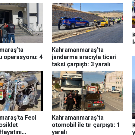
İ
maraş’ta
Kahramanmaraş’ta
u operasyonu: 4
jandarma aracıyla ticari
taksi çarpıştı: 3 yaralı
araş'ta Feci
Kahramanmaraş’ta
osiklet
otomobil ile tır çarpıştı: 1
Hayatını
yaralı