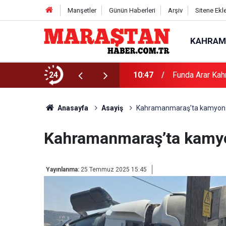
Manşetler
Günün Haberleri
Arşiv
Sitene Ekl
KAHRAM
24
10:47
Funda Arar Kah
Anasayfa
Asayiş
Kahramanmaraş’ta kamyon dev
Kahramanmaraş’ta kamyon 
Yayınlanma:
25 Temmuz 2025 15:45