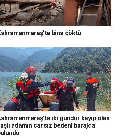
Kahramanmaraş’ta bina çöktü
Kahramanmaraş’ta iki gündür kayıp olan
yaşlı adamın cansız bedeni barajda
bulundu