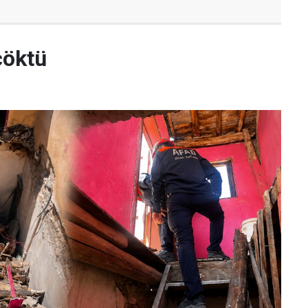
çöktü