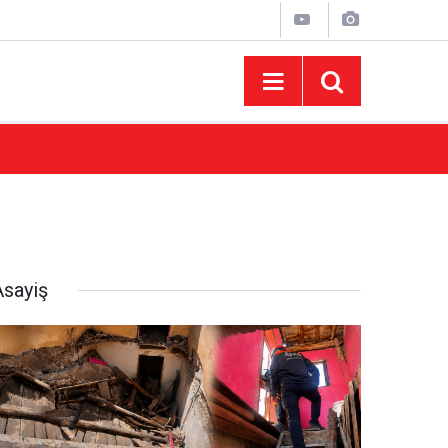
10:44
Madrigal Ağustos Fuarı’nda Binlerce Hayran
Asayiş