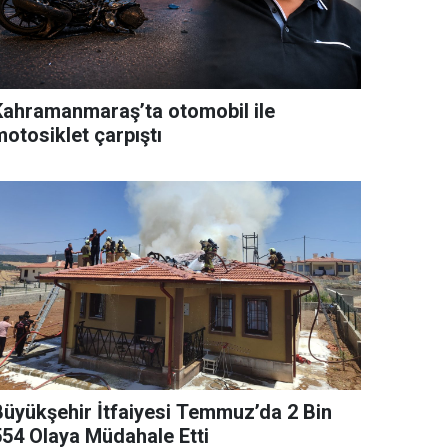
Kahramanmaraş’ta otomobil ile
otosiklet çarpıştı
Büyükşehir İtfaiyesi Temmuz’da 2 Bin
554 Olaya Müdahale Etti