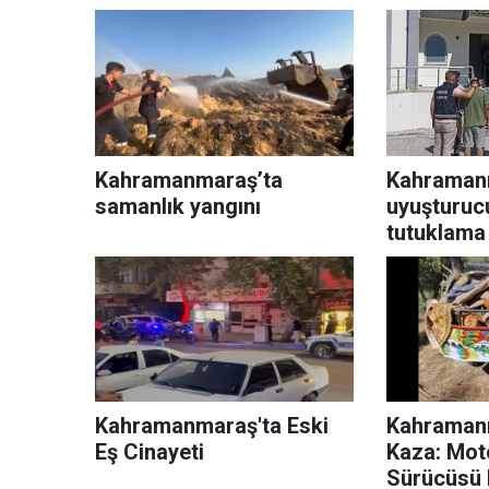
Kahramanmaraş’ta
Kahraman
samanlık yangını
uyuşturuc
tutuklama
Kahramanmaraş'ta Eski
Kahramanm
Eş Cinayeti
Kaza: Mot
Sürücüsü 