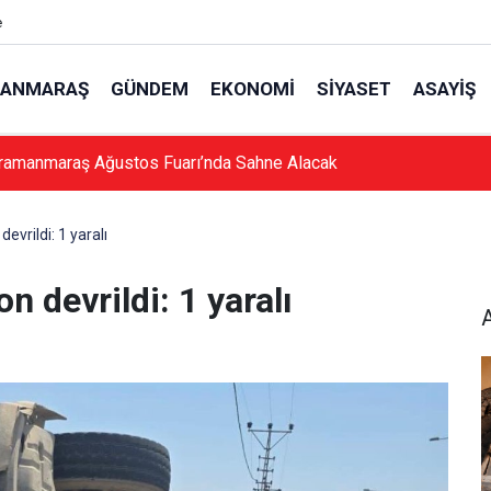
e
ANMARAŞ
GÜNDEM
EKONOMI
SIYASET
ASAYIŞ
ramanmaraş Ağustos Fuarı’nda Sahne Alacak
rildi: 1 yaralı
devrildi: 1 yaralı