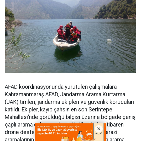
AFAD koordinasyonunda yürütülen çalışmalara
Kahramanmaraş AFAD, Jandarma Arama Kurtarma
(JAK) timleri, jandarma ekipleri ve güvenlik korucuları
katıldı. Ekipler, kayıp şahsın en son Serintepe
Mahallesi’nde görüldüğü bilgisi üzerine bölgede geniş
çaplı arama çalışması başlattı. İlk günden itibaren
drone destekli tarama gerçekleştirilirken, arazi
aramalarının yanı sıra nehir ve barajlarda da arama