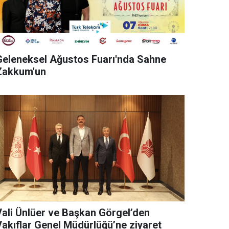
Geleneksel Ağustos Fuarı'nda Sahne
Zakkum'un
Vali Ünlüer ve Başkan Görgel’den
Vakıflar Genel Müdürlüğü’ne ziyaret