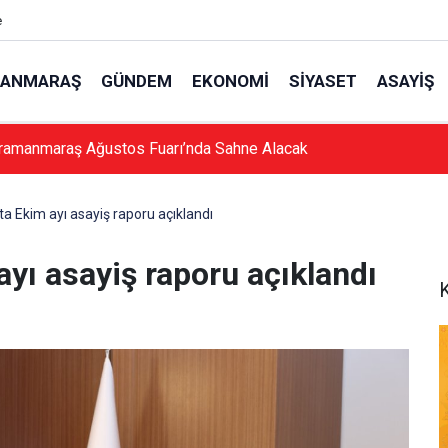
e
ANMARAŞ
GÜNDEM
EKONOMI
SIYASET
ASAYIŞ
ramanmaraş Ağustos Fuarı’nda Sahne Alacak
 Ekim ayı asayiş raporu açıklandı
yı asayiş raporu açıklandı