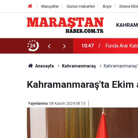
Manşetler
Günün Haberleri
Arşiv
Sitene Ekl
KAHRAM
24
10:47
Funda Arar Kah
Anasayfa
Kahramanmaraş
Kahramanmaraş'ta
Kahramanmaraş'ta Ekim a
Yayınlanma:
08 Kasım 2024 08:13