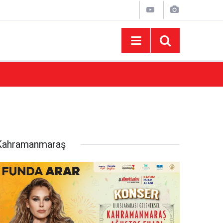
10:44
Madrigal Ağustos Fuarı’nda Binlerce Hayran
Kahramanmaraş