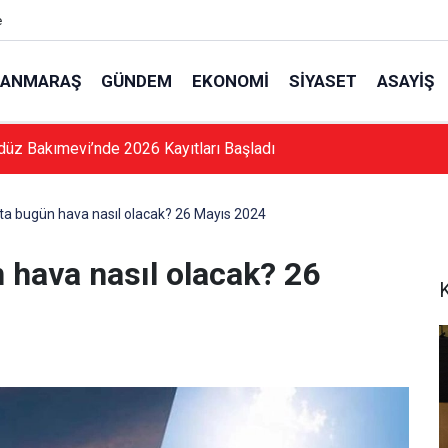
e
ANMARAŞ
GÜNDEM
EKONOMI
SIYASET
ASAYIŞ
düz Bakımevi’nde 2026 Kayıtları Başladı
 bugün hava nasıl olacak? 26 Mayıs 2024
hava nasıl olacak? 26