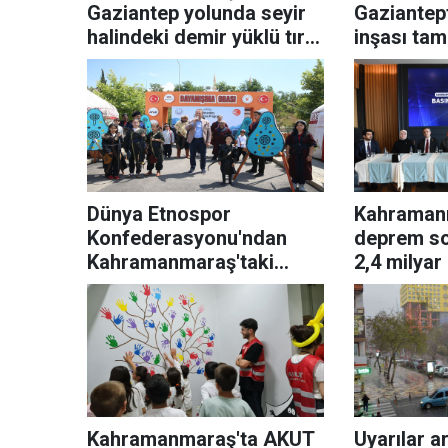
Gaziantep yolunda seyir
Gaziantep
halindeki demir yüklü tır
inşası ta
yandı
Dünya Etnospor
Kahraman
Konfederasyonu'ndan
deprem so
Kahramanmaraş'taki
2,4 milyar
okçuluk kulüplerine
destek
Kahramanmaraş'ta AKUT
Uyarılar ar