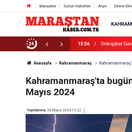
Manşetler
Günün Haberleri
Arşiv
Sitene Ekl
KAHRAM
Başvurularında Son Gün 7 Ağustos
24
15:56
Onikişubat Gün
Anasayfa
Kahramanmaraş
Kahramanmaraş'ta
Kahramanmaraş'ta bugün 
Mayıs 2024
Yayınlanma:
26 Mayıs 2024 13:22