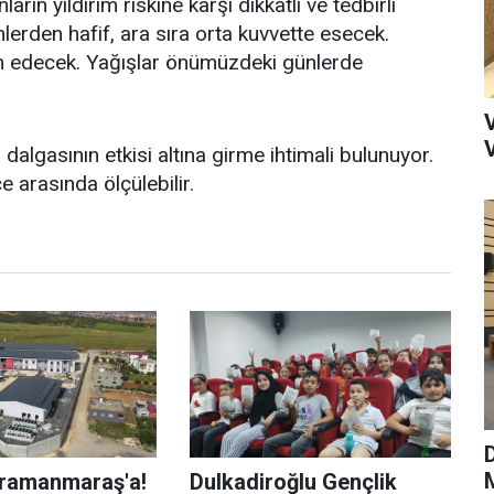
ın yıldırım riskine karşı dikkatli ve tedbirli
lerden hafif, ara sıra orta kuvvette esecek.
m edecek. Yağışlar önümüzdeki günlerde
 dalgasının etkisi altına girme ihtimali bulunuyor.
 arasında ölçülebilir.
M
hramanmaraş'a!
Dulkadiroğlu Gençlik