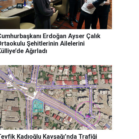
Cumhurbaşkanı Erdoğan Ayser Çalık
rtaokulu Şehitlerinin Ailelerini
ülliye’de Ağırladı
Tevfik Kadıoğlu Kavşağı’nda Trafiği