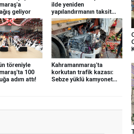
maraş'a
ilde yeniden
ğış geliyor
yapılandırmanın taksit
süreleri uzatıldı!
O
K
n töreniyle
Kahramanmaraş'ta
araş'ta 100
korkutan trafik kazası:
luğa adım attı!
Sebze yüklü kamyonet
tıra çarptı!