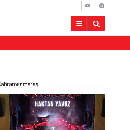
15:43
AFUM Ağustos Fuarı'nda Yener Bulut ve Hakt
Kahramanmaraş