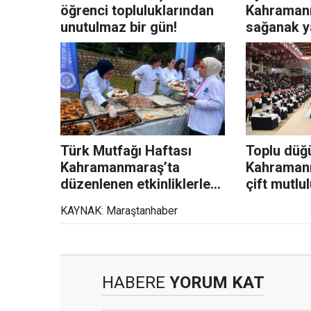
öğrenci topluluklarından
Kahraman
unutulmaz bir gün!
sağanak ya
Türk Mutfağı Haftası
Toplu düğü
Kahramanmaraş’ta
Kahramanm
düzenlenen etkinliklerle
çift mutlu
kutlandı
KAYNAK: Maraştanhaber
HABERE
YORUM KAT