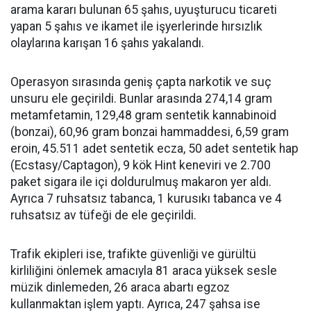
arama kararı bulunan 65 şahıs, uyuşturucu ticareti
yapan 5 şahıs ve ikamet ile işyerlerinde hırsızlık
olaylarına karışan 16 şahıs yakalandı.
Operasyon sırasında geniş çapta narkotik ve suç
unsuru ele geçirildi. Bunlar arasında 274,14 gram
metamfetamin, 129,48 gram sentetik kannabinoid
(bonzai), 60,96 gram bonzai hammaddesi, 6,59 gram
eroin, 45.511 adet sentetik ecza, 50 adet sentetik hap
(Ecstasy/Captagon), 9 kök Hint keneviri ve 2.700
paket sigara ile içi doldurulmuş makaron yer aldı.
Ayrıca 7 ruhsatsız tabanca, 1 kurusıkı tabanca ve 4
ruhsatsız av tüfeği de ele geçirildi.
Trafik ekipleri ise, trafikte güvenliği ve gürültü
kirliliğini önlemek amacıyla 81 araca yüksek sesle
müzik dinlemeden, 26 araca abartı egzoz
kullanmaktan işlem yaptı. Ayrıca, 247 şahsa ise