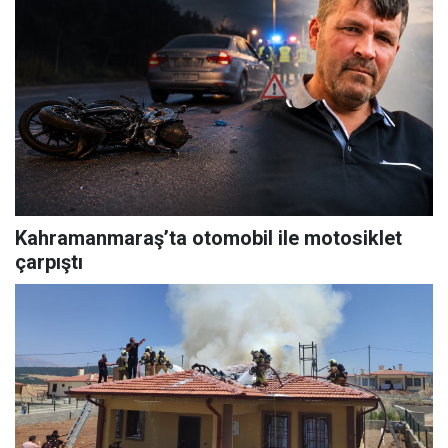
Kahramanmaraş’ta otomobil ile motosiklet
çarpıştı