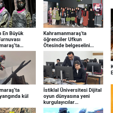
n En Büyük
Kahramanmaraş'ta
Turnuvası
öğrenciler Ufkun
maraş’ta
Ötesinde belgeselini
izledi
maraş’ta
İstiklal Üniversitesi Dijital
yangında kül
oyun dünyasına yeni
kurgulayıcılar
yetiştiriliyor