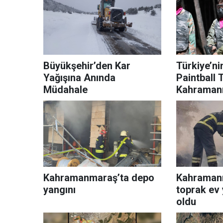
Büyükşehir’den Kar
Türkiye’ni
Yağışına Anında
Paintball 
Müdahale
Kahraman
Başladı
Kahramanmaraş’ta depo
Kahraman
yangını
toprak ev 
oldu