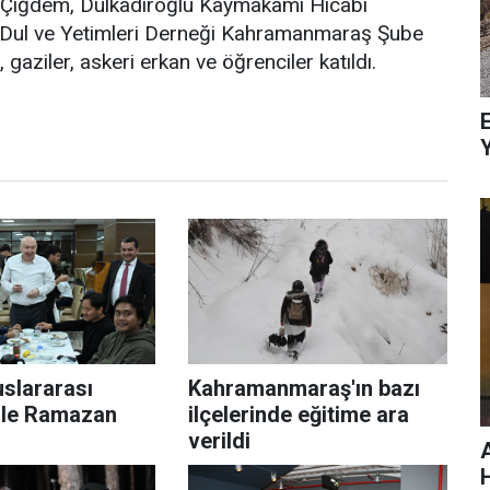
 Çiğdem, Dulkadiroğlu Kaymakamı Hicabi
t Dul ve Yetimleri Derneği Kahramanmaraş Şube
 gaziler, askeri erkan ve öğrenciler katıldı.
E
slararası
Kahramanmaraş'ın bazı
rle Ramazan
ilçelerinde eğitime ara
verildi