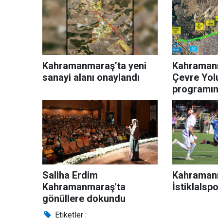
Kahramanmaraş’ta yeni
Kahraman
sanayi alanı onaylandı
Çevre Yol
programına
Saliha Erdim
Kahraman
Kahramanmaraş'ta
İstiklalsp
gönüllere dokundu
Etiketler :