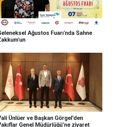
Geleneksel Ağustos Fuarı'nda Sahne
Zakkum'un
Vali Ünlüer ve Başkan Görgel’den
Vakıflar Genel Müdürlüğü’ne ziyaret