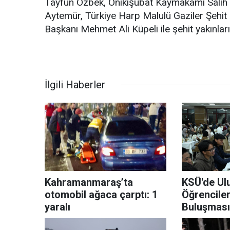
Tayfun Özbek, Onikişubat Kaymakamı Salih
Aytemür, Türkiye Harp Malulü Gaziler Şehi
Başkanı Mehmet Ali Küpeli ile şehit yakınları,
İlgili Haberler
Kahramanmaraş’ta
KSÜ'de Ulu
otomobil ağaca çarptı: 1
Öğrencile
yaralı
Buluşması