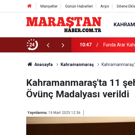
Manşetler
Günün Haberleri
Arşiv
Sitene Ekl
KAHRAM
24
10:47
Funda Arar Kah
Anasayfa
Kahramanmaraş
Kahramanmaraş'ta 
Kahramanmaraş'ta 11 şehi
Övünç Madalyası verildi
Yayınlanma:
19 Mart 2025 12:36