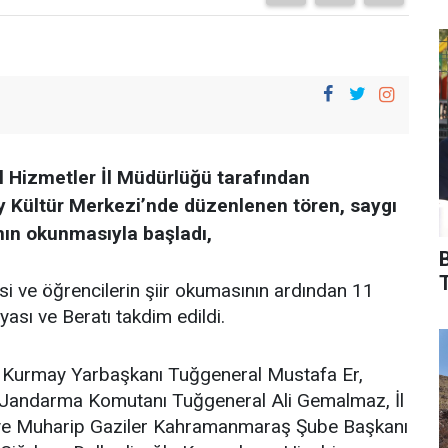
l Hizmetler İl Müdürlüğü tarafından
 Kültür Merkezi’nde düzenlenen tören, saygı
nın okunmasıyla başladı,
T
si ve öğrencilerin şiir okumasının ardından 11
ası ve Beratı takdim edildi.
ri Kurmay Yarbaşkanı Tuğgeneral Mustafa Er,
İl Jandarma Komutanı Tuğgeneral Ali Gemalmaz, İl
ye Muharip Gaziler Kahramanmaraş Şube Başkanı