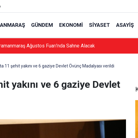
e
ANMARAŞ
GÜNDEM
EKONOMI
SIYASET
ASAYIŞ
ramanmaraş Ağustos Fuarı’nda Sahne Alacak
11 şehit yakını ve 6 gaziye Devlet Övünç Madalyası verildi
t yakını ve 6 gaziye Devlet