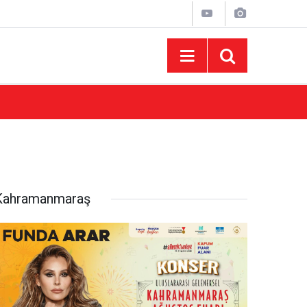
10:44
Madrigal Ağustos Fuarı’nda Binlerce Hayran
Kahramanmaraş