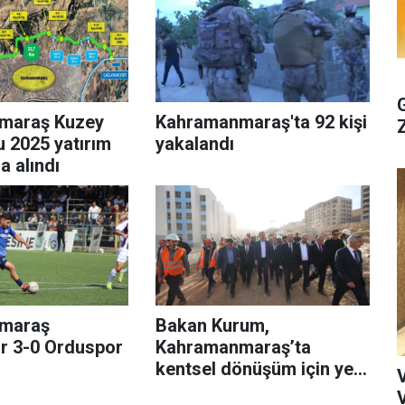
maraş Kuzey
Kahramanmaraş'ta 92 kişi
u 2025 yatırım
yakalandı
 alındı
maraş
Bakan Kurum,
or 3-0 Orduspor
Kahramanmaraş’ta
kentsel dönüşüm için yeni
talimat verdi