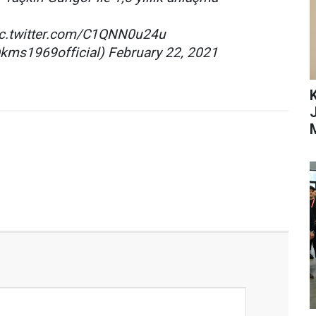
pic.twitter.com/C1QNN0u24u
ms1969official) February 22, 2021
K