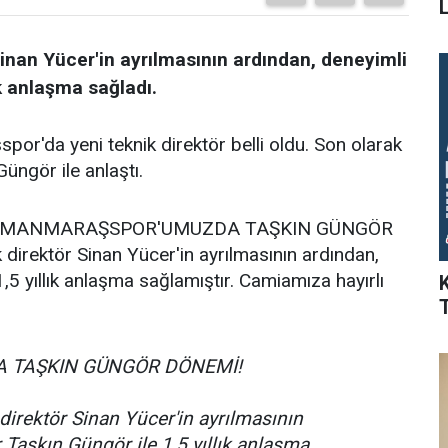
L
nan Yücer'in ayrılmasının ardından, deneyimli
ık anlaşma sağladı.
or'da yeni teknik direktör belli oldu. Son olarak
üngör ile anlaştı.
 "KAHRAMANMARAŞSPOR'UMUZDA TAŞKIN GÜNGÖR
rektör Sinan Yücer'in ayrılmasının ardından,
,5 yıllık anlaşma sağlamıştır. Camiamıza hayırlı
TAŞKIN GÜNGÖR DÖNEMİ!
rektör Sinan Yücer'in ayrılmasının
 Taşkın Güngör ile 1,5 yıllık anlaşma