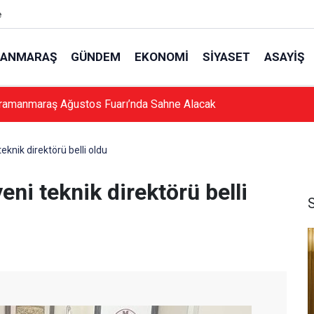
e
ANMARAŞ
GÜNDEM
EKONOMI
SIYASET
ASAYIŞ
ramanmaraş Ağustos Fuarı’nda Sahne Alacak
nik direktörü belli oldu
i teknik direktörü belli