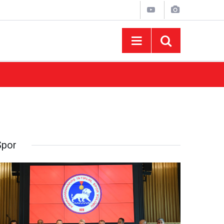
10:44
Madrigal Ağustos Fuarı’nda Binlerce Hayran
Spor