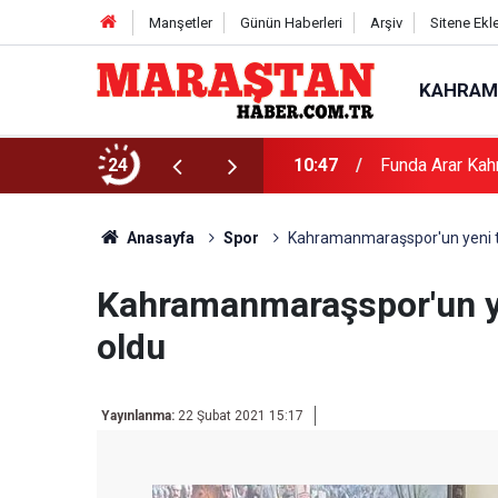
Manşetler
Günün Haberleri
Arşiv
Sitene Ekl
KAHRAM
24
10:47
Funda Arar Kah
Anasayfa
Spor
Kahramanmaraşspor'un yeni tek
Kahramanmaraşspor'un yen
oldu
Yayınlanma:
22 Şubat 2021 15:17