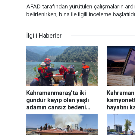
AFAD tarafından yürütülen çalışmaların ard
belirlenirken, bina ile ilgili inceleme başlatıldı
İlgili Haberler
Kahramanmaraş’ta iki
Kahraman
gündür kayıp olan yaşlı
kamyonett
adamın cansız bedeni
hayatını k
barajda bulundu