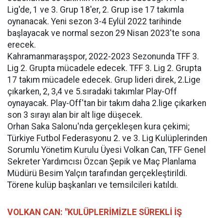
Lig'de, 1 ve 3. Grup 18'er, 2. Grup ise 17 takımla
oynanacak. Yeni sezon 3-4 Eylül 2022 tarihinde
başlayacak ve normal sezon 29 Nisan 2023'te sona
erecek.
Kahramanmaraşspor, 2022-2023 Sezonunda TFF 3.
Lig 2. Grupta mücadele edecek. TFF 3. Lig 2. Grupta
17 takım mücadele edecek. Grup lideri direk, 2.Lige
çıkarken, 2, 3,4 ve 5.sıradaki takımlar Play-Off
oynayacak. Play-Off'tan bir takım daha 2.lige çıkarken
son 3 sırayı alan bir alt lige düşecek.
Orhan Saka Salonu'nda gerçekleşen kura çekimi;
Türkiye Futbol Federasyonu 2. ve 3. Lig Kulüplerinden
Sorumlu Yönetim Kurulu Üyesi Volkan Can, TFF Genel
Sekreter Yardımcısı Özcan Şepik ve Maç Planlama
Müdürü Besim Yalçın tarafından gerçekleştirildi.
Törene kulüp başkanları ve temsilcileri katıldı.
VOLKAN CAN: "KULÜPLERİMİZLE SÜREKLİ İŞ