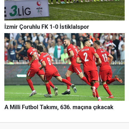
İzmir Çoruhlu FK 1-0 İstiklalspor
A Milli Futbol Takımı, 636. maçına çıkacak