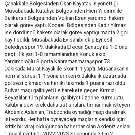
Çanakkale Bölgesinden Okan Kayataş'ın yönettiği
Müsabakada Kütahya Bölgesinden Hicri Yıldırım ile
Balıkersir Bölgesinden Volkan Esen yardımcı hakem
olarak görev yaptı. Kocaeli Bölgesinden Kadir Yılmaz
ise dördüncü hakem olarak görev yaptığı maçta 2 gol
kayıt edildi. Müsabakada Ev sahibi ekip Eynesil
Belediyespor 19. dakikada Efecan Şensoy ile 1-0 öne
geçti. İlk yarı 1-0 tamamlanırken Konuk ekip
Yardımcıoğlu Sigorta Kahramanmaraşspor 73.
Dakikada Murat Kayalı ile skor 1-1 yaptı. Müsanakanın
normal süresi 1-1 sona erirken 6 dakikalık uzatmada
gol sesi çıkmadı ve her iki takımda 1 puana razı oldu.
Bulvar maçı galibiyeti ile harekete geçen Kırmızı
Beyazlılar, tüm planlarını galibiyet üzerine kurmuştu.
Rakibini devirerek daha üst sıralara tırmanmak isteyen
Akdeniz Aslanları, Trabzonda oynadığı maçı da almak
istiyordu. Her hafta oynayacağı maçların kendisi için
kritik bir viraj olduğundan haberdar olan Akdeniz aslanı
1 puanla yetindi. 2022-2023 Sezonunda 3.Lig 2.