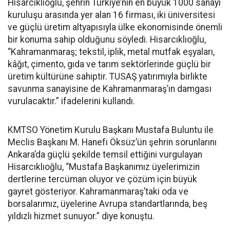
Hisarcıklıoğlu, şehrin Türkiye’nin en büyük 1000 sanayi
kuruluşu arasında yer alan 16 firması, iki üniversitesi
ve güçlü üretim altyapısıyla ülke ekonomisinde önemli
bir konuma sahip olduğunu söyledi. Hisarcıklıoğlu,
“Kahramanmaraş; tekstil, iplik, metal mutfak eşyaları,
kâğıt, çimento, gıda ve tarım sektörlerinde güçlü bir
üretim kültürüne sahiptir. TUSAŞ yatırımıyla birlikte
savunma sanayisine de Kahramanmaraş’ın damgası
vurulacaktır.” ifadelerini kullandı.
KMTSO Yönetim Kurulu Başkanı Mustafa Buluntu ile
Meclis Başkanı M. Hanefi Öksüz’ün şehrin sorunlarını
Ankara’da güçlü şekilde temsil ettiğini vurgulayan
Hisarcıklıoğlu, “Mustafa Başkanımız üyelerimizin
dertlerine tercüman oluyor ve çözüm için büyük
gayret gösteriyor. Kahramanmaraş’taki oda ve
borsalarımız, üyelerine Avrupa standartlarında, beş
yıldızlı hizmet sunuyor.” diye konuştu.