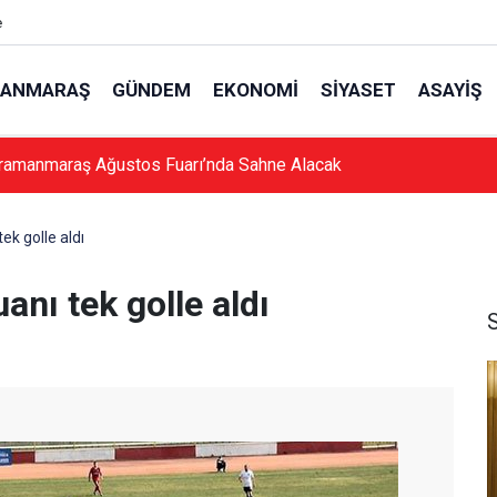
e
ANMARAŞ
GÜNDEM
EKONOMI
SIYASET
ASAYIŞ
ramanmaraş Ağustos Fuarı’nda Sahne Alacak
k golle aldı
nı tek golle aldı