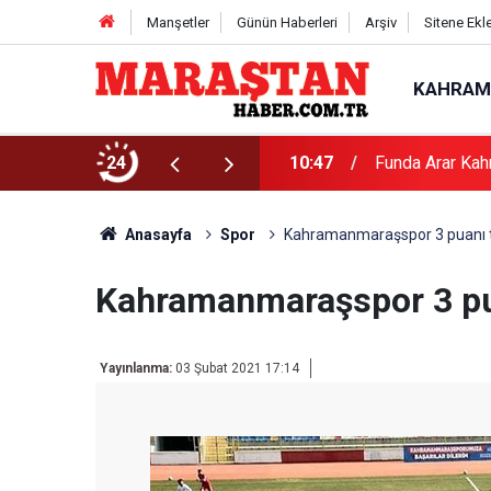
Manşetler
Günün Haberleri
Arşiv
Sitene Ekl
KAHRAM
24
10:47
Funda Arar Kah
Anasayfa
Spor
Kahramanmaraşspor 3 puanı te
Kahramanmaraşspor 3 pua
Yayınlanma:
03 Şubat 2021 17:14