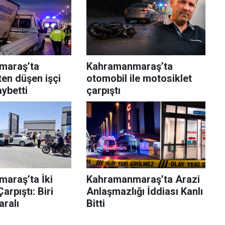
maraş’ta
Kahramanmaraş’ta
en düşen işçi
otomobil ile motosiklet
aybetti
çarpıştı
araş’ta İki
Kahramanmaraş’ta Arazi
arpıştı: Biri
Anlaşmazlığı İddiası Kanlı
ralı
Bitti