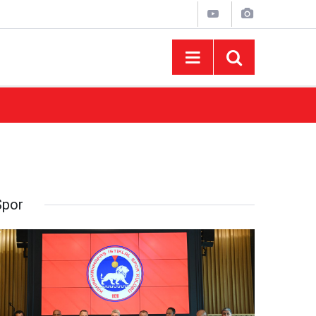
10:44
Madrigal Ağustos Fuarı’nda Binlerce Hayran
Spor