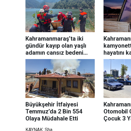
Kahramanmaraş’ta iki
Kahraman
gündür kayıp olan yaşlı
kamyonett
adamın cansız bedeni
hayatını k
barajda bulundu
Büyükşehir İtfaiyesi
Kahramanm
Temmuz’da 2 Bin 554
Otomobil Ç
Olaya Müdahale Etti
Çocuk 3 Ya
KAYNAK: Sha