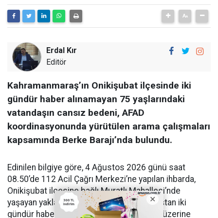
Erdal Kır
Editör
Kahramanmaraş’ın Onikişubat ilçesinde iki
gündür haber alınamayan 75 yaşlarındaki
vatandaşın cansız bedeni, AFAD
koordinasyonunda yürütülen arama çalışmaları
kapsamında Berke Barajı’nda bulundu.
Edinilen bilgiye göre, 4 Ağustos 2026 günü saat
08.50’de 112 Acil Çağrı Merkezi’ne yapılan ihbarda,
Onikişubat ilçesine bağlı Muratlı Mahallesi’nde
yaşayan yaklaşık 75 yaşındaki bir vatandaştan iki
gündür haber alınamadığı bildirildi. Bunun üzerine