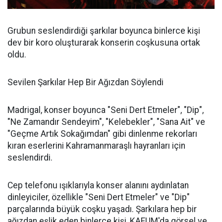
Grubun seslendirdiği şarkılar boyunca binlerce kişi
dev bir koro oluşturarak konserin coşkusuna ortak
oldu.
Sevilen Şarkılar Hep Bir Ağızdan Söylendi
Madrigal, konser boyunca "Seni Dert Etmeler", "Dip",
"Ne Zamandır Sendeyim", "Kelebekler", "Sana Ait" ve
"Geçme Artık Sokağımdan" gibi dinlenme rekorları
kıran eserlerini Kahramanmaraşlı hayranları için
seslendirdi.
Cep telefonu ışıklarıyla konser alanını aydınlatan
dinleyiciler, özellikle "Seni Dert Etmeler" ve "Dip"
parçalarında büyük coşku yaşadı. Şarkılara hep bir
ağızdan eşlik eden binlerce kişi, KAFUM'da görsel ve