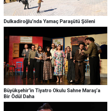
Dulkadiroğlu’nda Yamaç Paraşütü Şöleni
Büyükşehir’in Tiyatro Okulu Sahne Maraş’a
Bir Ödül Daha