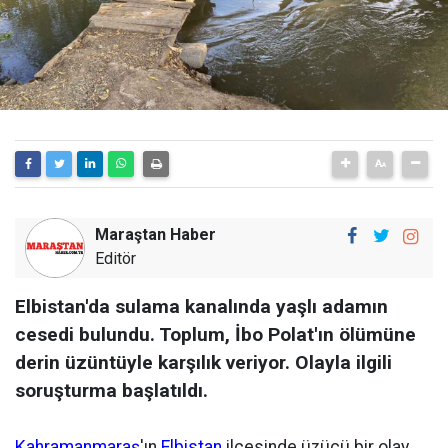
Maraştan Haber
Editör
Elbistan'da sulama kanalında yaşlı adamın
cesedi bulundu. Toplum, İbo Polat'ın ölümüne
derin üzüntüyle karşılık veriyor. Olayla ilgili
soruşturma başlatıldı.
Kahramanmaraş
'ın
Elbistan
ilçesinde üzücü bir olay