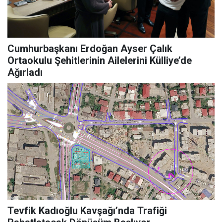
Cumhurbaşkanı Erdoğan Ayser Çalık
Ortaokulu Şehitlerinin Ailelerini Külliye’de
Ağırladı
Tevfik Kadıoğlu Kavşağı’nda Trafiği