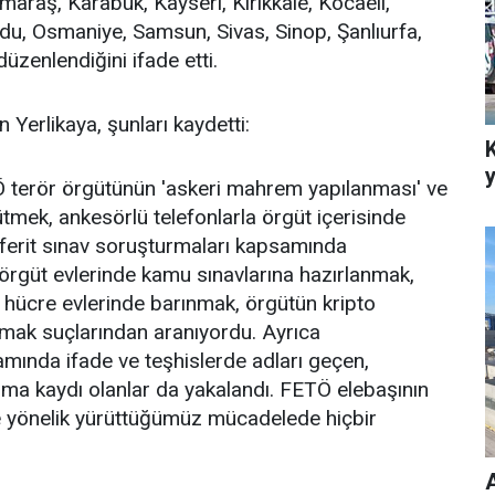
maraş, Karabük, Kayseri, Kırıkkale, Kocaeli,
du, Osmaniye, Samsun, Sivas, Sinop, Şanlıurfa,
üzenlendiğini ifade etti.
 Yerlikaya, şunları kaydetti:
Ö terör örgütünün 'askeri mahrem yapılanması' ve
ütmek, ankesörlü telefonlarla örgüt içerisinde
nferit sınav soruşturmaları kapsamında
örgüt evlerinde kamu sınavlarına hazırlanmak,
ı hücre evlerinde barınmak, örgütün kripto
lmak suçlarından aranıyordu. Ayrıca
ında ifade ve teşhislerde adları geçen,
nma kaydı olanlar da yakalandı. FETÖ elebaşının
 yönelik yürüttüğümüz mücadelede hiçbir