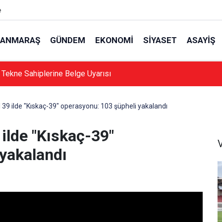
e
ANMARAŞ
GÜNDEM
EKONOMI
SIYASET
ASAYIŞ
 Tekne Sahiplerine Belge Uyarısı
9 ilde "Kıskaç-39" operasyonu: 103 şüpheli yakalandı
ilde "Kıskaç-39"
yakalandı