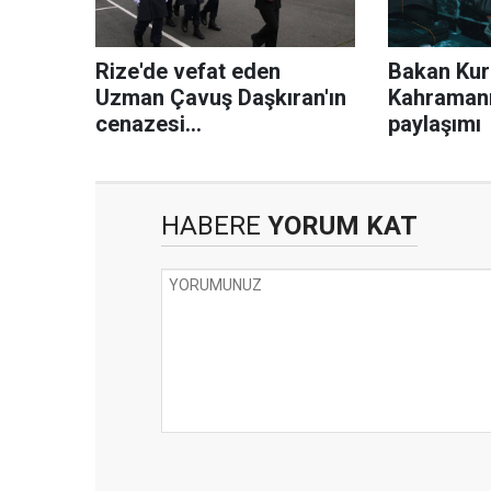
Rize'de vefat eden
Bakan Kur
Uzman Çavuş Daşkıran'ın
Kahraman
cenazesi
paylaşımı
Kahramanmaraş'a
uğurlandı
HABERE
YORUM KAT