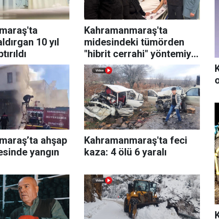
maraş'ta
Kahramanmaraş'ta
ldırgan 10 yıl
midesindeki tümörden
tırıldı
"hibrit cerrahi" yöntemiyle
kurtuldu
maraş’ta ahşap
Kahramanmaraş'ta feci
esinde yangın
kaza: 4 ölü 6 yaralı
K