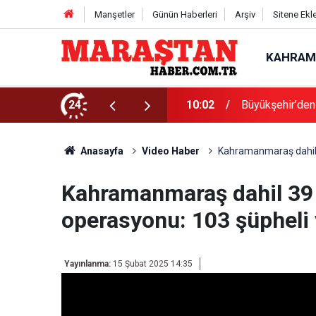
Manşetler
Günün Haberleri
Arşiv
Sitene Ekl
KAHRAM
aşı’nı Dinledi
24
10:02
Büyükşehir’den
Anasayfa
Video Haber
Kahramanmaraş dahil 3
Kahramanmaraş dahil 39 
operasyonu: 103 şüpheli 
Yayınlanma:
15 Şubat 2025 14:35