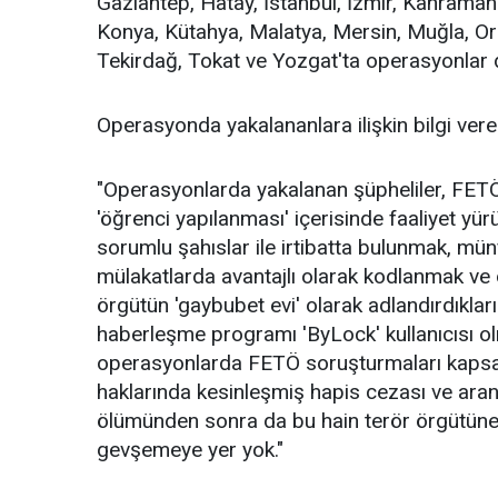
Gaziantep, Hatay, İstanbul, İzmir, Kahraman
Konya, Kütahya, Malatya, Mersin, Muğla, Or
Tekirdağ, Tokat ve Yozgat'ta operasyonlar d
Operasyonda yakalananlara ilişkin bilgi veren
"Operasyonlarda yakalanan şüpheliler, FET
'öğrenci yapılanması' içerisinde faaliyet yür
sorumlu şahıslar ile irtibatta bulunmak, mü
mülakatlarda avantajlı olarak kodlanmak ve 
örgütün 'gaybubet evi' olarak adlandırdıklar
haberleşme programı 'ByLock' kullanıcısı o
operasyonlarda FETÖ soruşturmaları kapsam
haklarında kesinleşmiş hapis cezası ve ara
ölümünden sonra da bu hain terör örgütüne
gevşemeye yer yok."