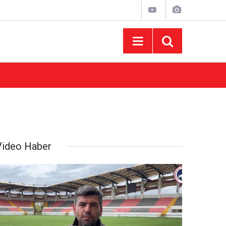
09:58
Elbistan'da 29 Kilometrelik Grup Yolu Yenilen
Video Haber