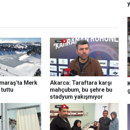
y
maraş'ta Merk
Akarca: Taraftara karşı
 tuttu
mahçubum, bu şehre bu
g
stadyum yakışmıyor