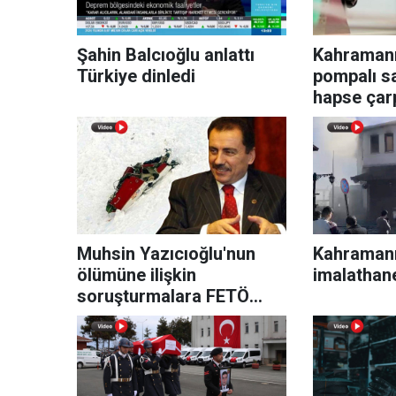
Şahin Balcıoğlu anlattı
Kahraman
Türkiye dinledi
pompalı sa
hapse çarp
Muhsin Yazıcıoğlu'nun
Kahraman
ölümüne ilişkin
imalathan
soruşturmalara FETÖ
müdahalesiyle ilgili
davaya devam edildi