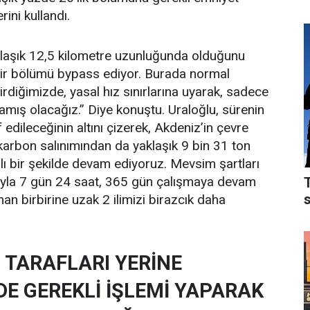
rini kullandı.
aklaşık 12,5 kilometre uzunluğunda olduğunu
k bir bölümü bypass ediyor. Burada normal
irdiğimizde, yasal hız sınırlarına uyarak, sadece
lamış olacağız.” Diye konuştu. Uraloğlu, sürenin
f edileceğinin altını çizerek, Akdeniz’in çevre
karbon salınımından da yaklaşık 9 bin 31 ton
lı bir şekilde devam ediyoruz. Mevsim şartları
sıyla 7 gün 24 saat, 365 gün çalışmaya devam
an birbirine uzak 2 ilimizi birazcık daha
TARAFLARI YERİNE
DE GEREKLİ İŞLEMİ YAPARAK