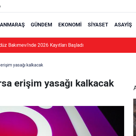
e
ANMARAŞ
GÜNDEM
EKONOMI
SIYASET
ASAYIŞ
düz Bakımevi’nde 2026 Kayıtları Başladı
erişim yasağı kalkacak
sa erişim yasağı kalkacak