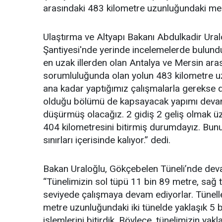
arasındaki 483 kilometre uzunluğundaki mes
Ulaştırma ve Altyapı Bakanı Abdulkadir Ura
Şantiyesi'nde yerinde incelemelerde bulundu
en uzak illerden olan Antalya ve Mersin ara
sorumluluğunda olan yolun 483 kilometre uz
ana kadar yaptığımız çalışmalarla gerekse
olduğu bölümü de kapsayacak yapımı devam
düşürmüş olacağız. 2 gidiş 2 geliş olmak üz
404 kilometresini bitirmiş durumdayız. Bun
sınırları içerisinde kalıyor.” dedi.
Bakan Uraloğlu, Gökçebelen Tüneli’nde deva
“Tünelimizin sol tüpü 11 bin 89 metre, sağ 
seviyede çalışmaya devam ediyorlar. Tünell
metre uzunluğundaki iki tünelde yaklaşık 5
işlemlerini bitirdik. Böylece, tünelimizin ya