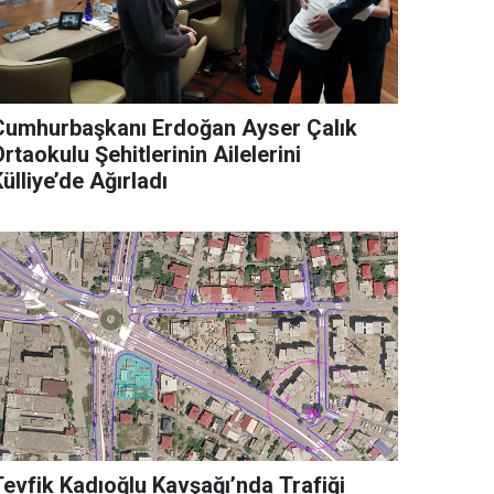
Cumhurbaşkanı Erdoğan Ayser Çalık
rtaokulu Şehitlerinin Ailelerini
ülliye’de Ağırladı
Tevfik Kadıoğlu Kavşağı’nda Trafiği