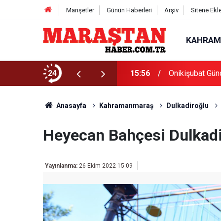
Manşetler
Günün Haberleri
Arşiv
Sitene Ekl
KAHRAM
Başvurularında Son Gün 7 Ağustos
24
15:56
Onikişubat Gün
Anasayfa
Kahramanmaraş
Dulkadiroğlu
Heyecan Bahçesi Dulkadir
Yayınlanma:
26 Ekim 2022 15:09