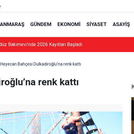
e
ANMARAŞ
GÜNDEM
EKONOMI
SIYASET
ASAYIŞ
düz Bakımevi’nde 2026 Kayıtları Başladı
Heyecan Bahçesi Dulkadiroğlu’na renk kattı
oğlu’na renk kattı