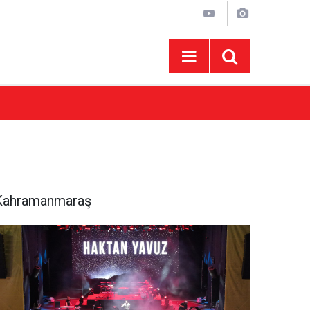
15:43
AFUM Ağustos Fuarı'nda Yener Bulut ve Hakt
Kahramanmaraş