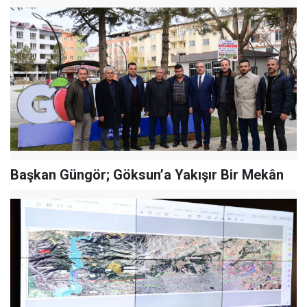
Başkan Güngör; Göksun’a Yakışır Bir Mekân