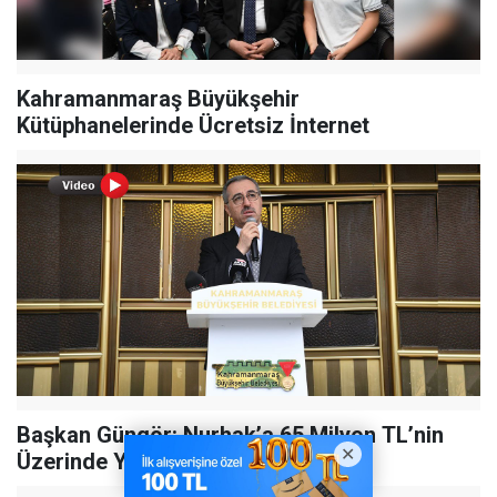
Kahramanmaraş Büyükşehir
Kütüphanelerinde Ücretsiz İnternet
Başkan Güngör: Nurhak’a 65 Milyon TL’nin
Üzerinde Yatırım Yaptık