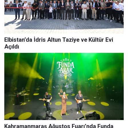
Elbistan’da İdris Altun Taziye ve Kültür Evi
Açıldı
Kahramanmaraş Ağustos Fuarı’nda Funda