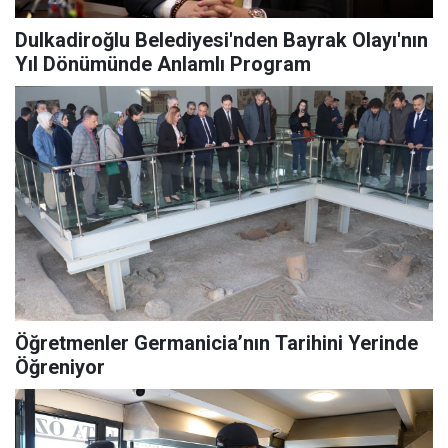
Dulkadiroğlu Belediyesi'nden Bayrak Olayı'nın
Yıl Dönümünde Anlamlı Program
Öğretmenler Germanicia’nın Tarihini Yerinde
Öğreniyor