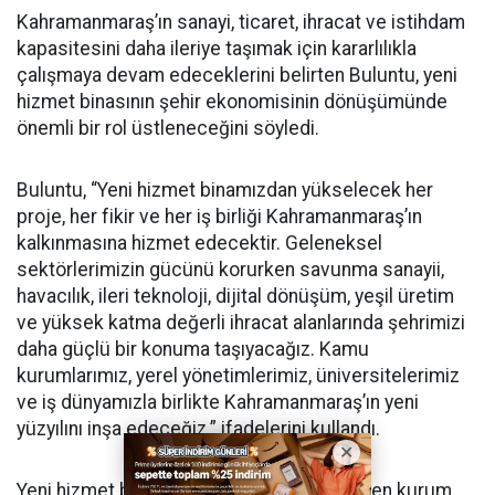
Kahramanmaraş’ın sanayi, ticaret, ihracat ve istihdam
kapasitesini daha ileriye taşımak için kararlılıkla
çalışmaya devam edeceklerini belirten Buluntu, yeni
hizmet binasının şehir ekonomisinin dönüşümünde
önemli bir rol üstleneceğini söyledi.
Buluntu, “Yeni hizmet binamızdan yükselecek her
proje, her fikir ve her iş birliği Kahramanmaraş’ın
kalkınmasına hizmet edecektir. Geleneksel
sektörlerimizin gücünü korurken savunma sanayii,
havacılık, ileri teknoloji, dijital dönüşüm, yeşil üretim
ve yüksek katma değerli ihracat alanlarında şehrimizi
daha güçlü bir konuma taşıyacağız. Kamu
kurumlarımız, yerel yönetimlerimiz, üniversitelerimiz
ve iş dünyamızla birlikte Kahramanmaraş’ın yeni
yüzyılını inşa edeceğiz.” ifadelerini kullandı.
Yeni hizmet binasının yapımına destek veren kurum,