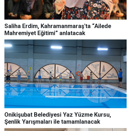
Saliha Erdim, Kahramanmaraş'ta “Ailede
Mahremiyet Eğitimi” anlatacak
Onikişubat Belediyesi Yaz Yüzme Kursu,
Şenlik Yarışmaları ile tamamlanacak