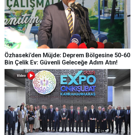
Özhaseki'den Müjde: Deprem Bölgesine 50-60
Bin Çelik Ev: Güvenli Geleceğe Adım Atın!