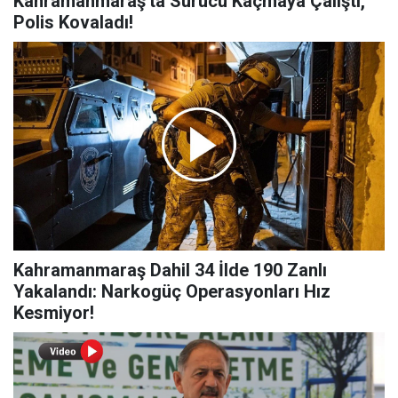
Kahramanmaraş'ta Sürücü Kaçmaya Çalıştı,
Polis Kovaladı!
Kahramanmaraş Dahil 34 İlde 190 Zanlı
Yakalandı: Narkogüç Operasyonları Hız
Kesmiyor!