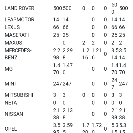
50
LAND ROVER
500
500
0
0
0
500
0
LEAPMOTOR
14
14
0
0
14
14
LEXUS
66
66
0
0
66
66
MASERATI
25
25
0
0
25
25
MAXUS
0
2
2
0
2
2
MERCEDES-
2.2
2.29
1.2
1.21
3.5
3.5
0
BENZ
98
8
16
6
14
14
1.4
1.47
1.4
1.4
MG
0
0
70
0
70
70
24
MINI
247
247
0
0
247
7
MITSUBISHI
3
3
0
0
0
3
3
NETA
0
0
0
0
0
0
2.1
2.13
2.1
2.1
NISSAN
0
0
38
8
38
38
3.5
3.59
1.7
1.72
5.3
5.3
OPEL
0
95
5
20
0
15
15