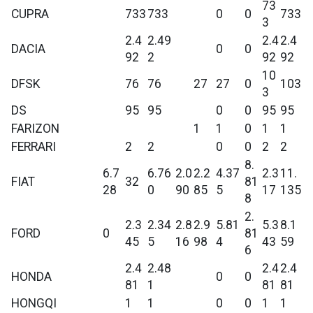
73
CUPRA
733
733
0
0
733
3
2.4
2.49
2.4
2.4
DACIA
0
0
92
2
92
92
10
DFSK
76
76
27
27
0
103
3
DS
95
95
0
0
95
95
FARIZON
1
1
0
1
1
FERRARI
2
2
0
0
2
2
8.
6.7
6.76
2.0
2.2
4.37
2.3
11.
FIAT
32
81
28
0
90
85
5
17
135
8
2.
2.3
2.34
2.8
2.9
5.81
5.3
8.1
FORD
0
81
45
5
16
98
4
43
59
6
2.4
2.48
2.4
2.4
HONDA
0
0
81
1
81
81
HONGQI
1
1
0
0
1
1