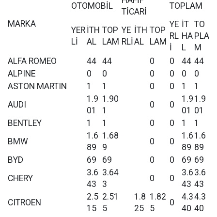
HAFİF
OTOMOBİL
TOPLAM
TİCARİ
MARKA
YE
İT
TO
YER
İTH
TOP
YE
İTH
TOP
RL
HA
PLA
Lİ
AL
LAM
RLİ
AL
LAM
İ
L
M
ALFA ROMEO
44
44
0
0
44
44
ALPINE
0
0
0
0
0
0
ASTON MARTIN
1
1
0
0
1
1
1.9
1.90
1.9
1.9
AUDI
0
0
01
1
01
01
BENTLEY
1
1
0
0
1
1
1.6
1.68
1.6
1.6
BMW
0
0
89
9
89
89
BYD
69
69
0
0
69
69
3.6
3.64
3.6
3.6
CHERY
0
0
43
3
43
43
2.5
2.51
1.8
1.82
4.3
4.3
CITROEN
0
15
5
25
5
40
40