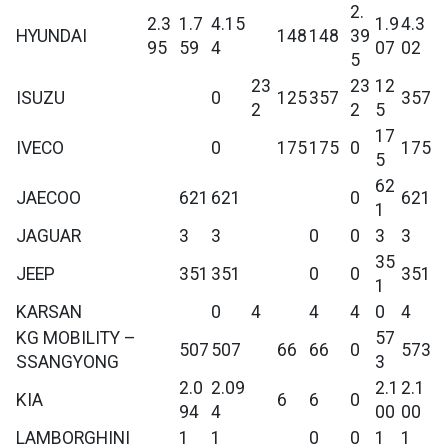
2.
2.3
1.7
4.15
1.9
4.3
HYUNDAI
148
148
39
95
59
4
07
02
5
23
23
12
ISUZU
0
125
357
357
2
2
5
17
IVECO
0
175
175
0
175
5
62
JAECOO
621
621
0
621
1
JAGUAR
3
3
0
0
3
3
35
JEEP
351
351
0
0
351
1
KARSAN
0
4
4
4
0
4
KG MOBILITY –
57
507
507
66
66
0
573
SSANGYONG
3
2.0
2.09
2.1
2.1
KIA
6
6
0
94
4
00
00
LAMBORGHINI
1
1
0
0
1
1