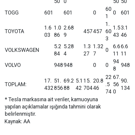
50
0
50
50
60
TOGG
601
601
0
0
601
1
1.
1.6
1.0
2.68
1.5
3.1
TOYOTA
457
457
60
03
86
9
43
46
3
5.2
5.28
1.3
1.32
6.6
6.6
VOLKSWAGEN
0
84
4
27
7
11
11
94
VOLVO
948
948
0
0
948
8
22
67.
17.
51.
69.2
5.1
15.
20.8
90.
TOPLAM:
.5
56
432
856
88
42
704
46
134
74
0
* Tesla markasına ait veriler, kamuoyuna
yapılan açıklamalar ışığında tahmini olarak
belirlenmiştir.
Kaynak: AA