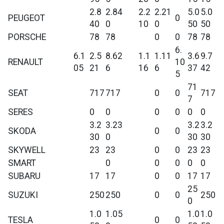
2.8
2.84
2.2
2.21
5.0
5.0
PEUGEOT
0
40
0
10
0
50
50
PORSCHE
78
78
0
0
78
78
6.
6.1
2.5
8.62
1.1
1.11
3.6
9.7
RENAULT
10
05
21
6
16
6
37
42
5
71
SEAT
717
717
0
0
717
7
SERES
0
0
0
0
0
0
3.2
3.23
3.2
3.2
SKODA
0
0
30
0
30
30
SKYWELL
23
23
0
0
23
23
SMART
0
0
0
0
0
SUBARU
17
17
0
0
17
17
25
SUZUKI
250
250
0
0
250
0
1.0
1.05
1.0
1.0
TESLA
0
0