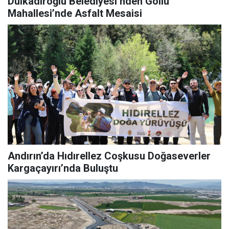
Dulkadiroğlu Belediyesi’nden Göllü
Mahallesi’nde Asfalt Mesaisi
Andırın’da Hıdırellez Coşkusu Doğaseverler
Kargaçayırı’nda Buluştu