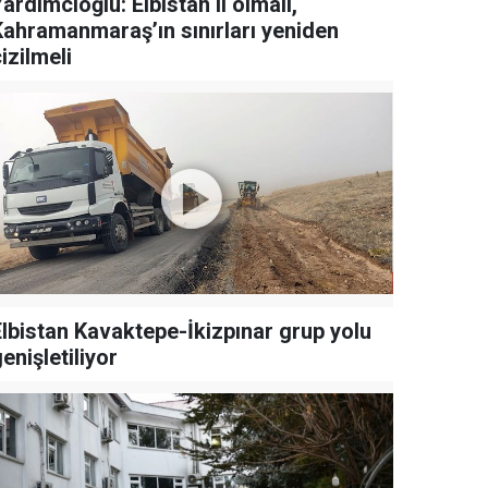
ardımcıoğlu: Elbistan il olmalı,
Kahramanmaraş’ın sınırları yeniden
izilmeli
Elbistan Kavaktepe-İkizpınar grup yolu
enişletiliyor