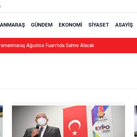
e
ANMARAŞ
GÜNDEM
EKONOMI
SIYASET
ASAYIŞ
ramanmaraş Ağustos Fuarı’nda Sahne Alacak