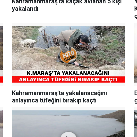
Kahramanmaraş'ta kaçak avlanan 5 kişi
Y
yakalandı
ç
Kahramanmaraş'ta yakalanacağını
anlayınca tüfeğini bırakıp kaçtı
g