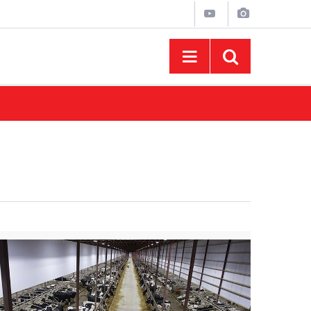
10:44
Madrigal Ağustos Fuarı’nda Binlerce Hayran