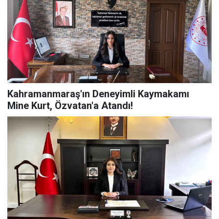
Kahramanmaraş'ın Deneyimli Kaymakamı
Mine Kurt, Özvatan'a Atandı!