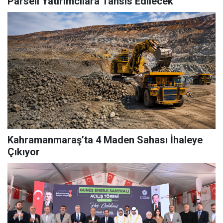
Parseli Yatırımcılara Tahsis Edilecek
Kahramanmaraş’ta 4 Maden Sahası İhaleye
Çıkıyor