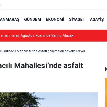
e
ANMARAŞ
GÜNDEM
EKONOMI
SIYASET
ASAYIŞ
ramanmaraş Ağustos Fuarı’nda Sahne Alacak
Yusufhacılı Mahallesi’nde asfalt çalışmaları devam ediyor
cılı Mahallesi’nde asfalt