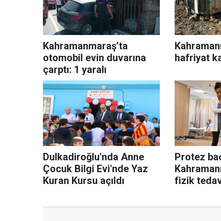
Kahramanmaraş’ta
Kahraman
otomobil evin duvarına
hafriyat k
çarptı: 1 yaralı
Dulkadiroğlu'nda Anne
Protez bac
Çocuk Bilgi Evi'nde Yaz
Kahramanm
Kuran Kursu açıldı
fizik teda