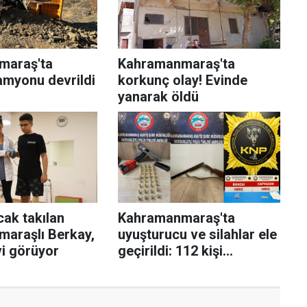
maraş'ta
Kahramanmaraş'ta
amyonu devrildi
korkunç olay! Evinde
yanarak öldü
ak takılan
Kahramanmaraş'ta
araşlı Berkay,
uyuşturucu ve silahlar ele
vi görüyor
geçirildi: 112 kişi
yakalandı!