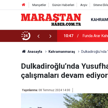
Manşetler
Günün Haberleri
Arşiv
Sitene Ekl
KAHRAM
24
10:47
Funda Arar Kah
Anasayfa
Kahramanmaraş
Dulkadiroğlu’nda 
Dulkadiroğlu’nda Yusufha
çalışmaları devam ediyor
Yayınlanma:
08 Temmuz 2024 14:00