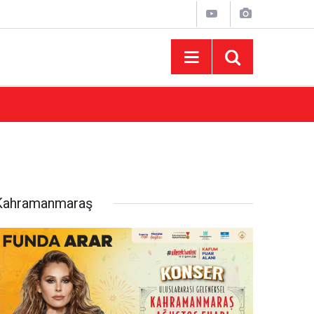
10:44
Madrigal Ağustos Fuarı’nda Binlerce Hayran
Kahramanmaraş