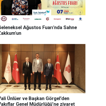
Geleneksel Ağustos Fuarı'nda Sahne
Zakkum'un
Vali Ünlüer ve Başkan Görgel’den
Vakıflar Genel Müdürlüğü’ne ziyaret