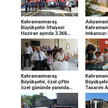
Kahramanmaraş
Adıyamanl
Büyükşehir İtfaiyesi
Kahraman
Haziran ayında 3.368
imkansızı 
olaya müdahale etti!
Kahramanmaraş
Kahraman
Büyükşehir, özel çiftin
Büyükşehir
özel gününde yanında
Tasarım A
oldu
görsel şöl