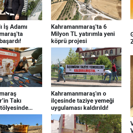
ı İş Adamı
Kahramanmaraş'ta 6
maraş'ta
Milyon TL yatırımla yeni
başardı!
köprü projesi
maraş
Kahramanmaraş'ın o
’in Takı
ilçesinde taziye yemeği
tölyesinde
uygulaması kaldırıldı!
en