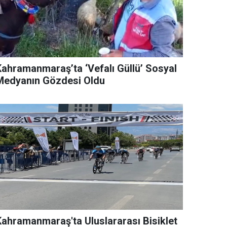
Kahramanmaraş’ta ‘Vefalı Güllü’ Sosyal
Medyanın Gözdesi Oldu
Kahramanmaraş'ta Uluslararası Bisiklet