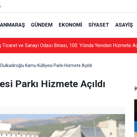
e
ANMARAŞ
GÜNDEM
EKONOMI
SIYASET
ASAYIŞ
Ticaret ve Sanayi Odası Binası, 100. Yılında Yeniden Hizmete Aç
Dulkadiroğlu Kamu Külliyesi Parkı Hizmete Açıldı
esi Parkı Hizmete Açıldı