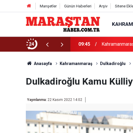
Manşetler
Günün Haberleri
Arşiv
Sitene Ekl
KAHRAM
klama
24
09:45
Kahramanmaraş 
Anasayfa
Kahramanmaraş
Dulkadiroğlu
Dulkadiroğlu Kamu Külliy
Yayınlanma:
22 Kasım 2022 14:02