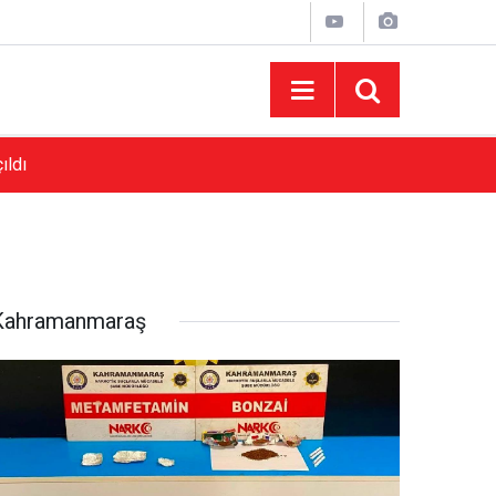
ıldı
16:30
Başkan Toptaş Tasarım Parklarımızla Onikişub
Kahramanmaraş