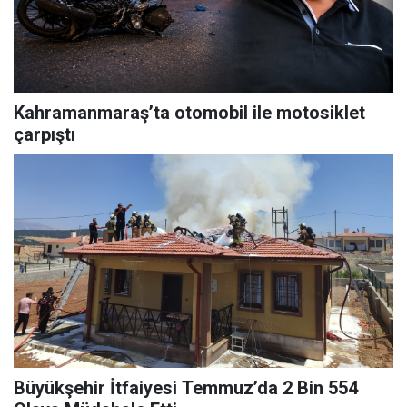
Kahramanmaraş’ta otomobil ile motosiklet
çarpıştı
Büyükşehir İtfaiyesi Temmuz’da 2 Bin 554