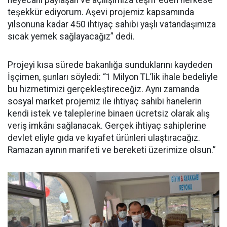
heyecanı paylaşan ve açılışımıza teşrif eden herkese
teşekkür ediyorum. Aşevi projemiz kapsamında
yılsonuna kadar 450 ihtiyaç sahibi yaşlı vatandaşımıza
sıcak yemek sağlayacağız” dedi.
Projeyi kısa sürede bakanlığa sunduklarını kaydeden
İşçimen, şunları söyledi: “1 Milyon TL’lik ihale bedeliyle
bu hizmetimizi gerçekleştireceğiz. Aynı zamanda
sosyal market projemiz ile ihtiyaç sahibi hanelerin
kendi istek ve taleplerine binaen ücretsiz olarak alış
veriş imkânı sağlanacak. Gerçek ihtiyaç sahiplerine
devlet eliyle gıda ve kıyafet ürünleri ulaştıracağız.
Ramazan ayının marifeti ve bereketi üzerimize olsun.”