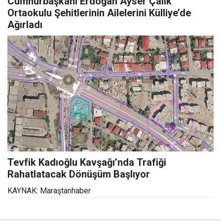
Cumhurbaşkanı Erdoğan Ayser Çalık
Ortaokulu Şehitlerinin Ailelerini Külliye’de
Ağırladı
Tevfik Kadıoğlu Kavşağı’nda Trafiği
Rahatlatacak Dönüşüm Başlıyor
KAYNAK: Maraştanhaber