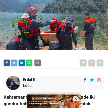
Erdal Kır
Editör
Kahramanmaraş’ın Onikişubat ilçesinde iki
gündür haber alınamayan 75 yaşlarındaki