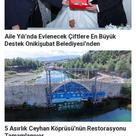
Aile Yılı’nda Evlenecek Çiftlere En Büyük
Destek Onikişubat Belediyesi’nden
5 Asırlık Ceyhan Köprüsü’nün Restorasyonu
Tamamlanıyor.