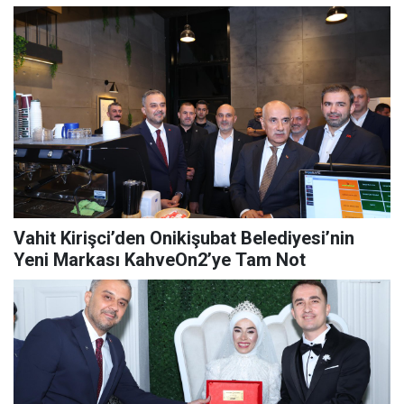
Vahit Kirişci’den Onikişubat Belediyesi’nin
Yeni Markası KahveOn2’ye Tam Not