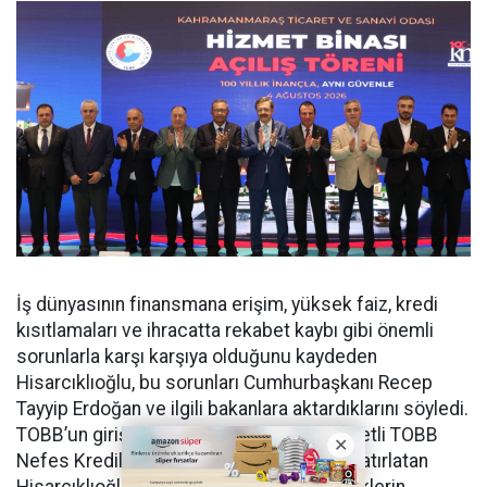
İş dünyasının finansmana erişim, yüksek faiz, kredi
kısıtlamaları ve ihracatta rekabet kaybı gibi önemli
sorunlarla karşı karşıya olduğunu kaydeden
Hisarcıklıoğlu, bu sorunları Cumhurbaşkanı Recep
Tayyip Erdoğan ve ilgili bakanlara aktardıklarını söyledi.
TOBB’un girişimleri sonucunda KGF kefaletli TOBB
Nefes Kredilerinin yeniden başlatıldığını hatırlatan
Hisarcıklıoğlu, reel sektöre yönelik desteklerin