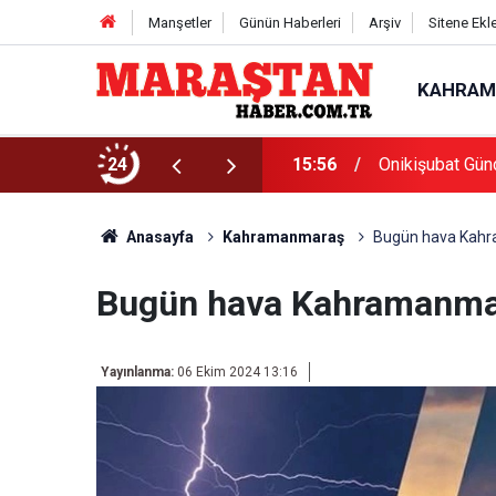
Manşetler
Günün Haberleri
Arşiv
Sitene Ekl
KAHRAM
Başvurularında Son Gün 7 Ağustos
24
15:56
Onikişubat Gün
Anasayfa
Kahramanmaraş
Bugün hava Kahra
Bugün hava Kahramanmara
Yayınlanma:
06 Ekim 2024 13:16