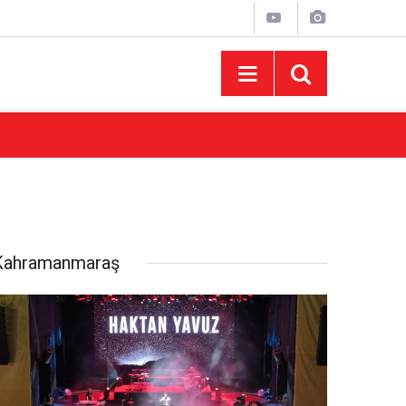
15:43
AFUM Ağustos Fuarı'nda Yener Bulut ve Hakt
Kahramanmaraş