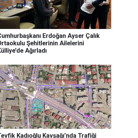
Cumhurbaşkanı Erdoğan Ayser Çalık
rtaokulu Şehitlerinin Ailelerini
ülliye’de Ağırladı
Tevfik Kadıoğlu Kavşağı’nda Trafiği