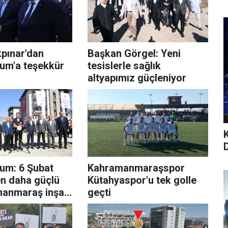
pınar'dan
Başkan Görgel: Yeni
um'a teşekkür
tesislerle sağlık
altyapımız güçleniyor
um: 6 Şubat
Kahramanmaraşspor
n daha güçlü
Kütahyaspor'u tek golle
manmaraş inşa
geçti