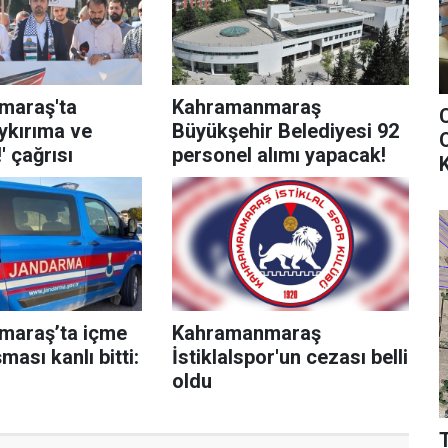
maraş'ta
Kahramanmaraş
oykırıma ve
Büyükşehir Belediyesi 92
O
' çağrısı
personel alımı yapacak!
K
maraş’ta içme
Kahramanmaraş
ması kanlı bitti:
İstiklalspor'un cezası belli
oldu