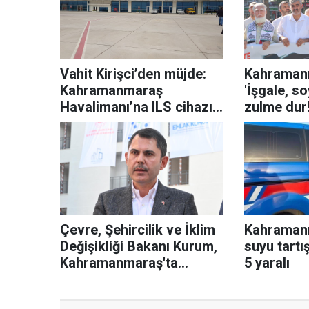
Vahit Kirişci’den müjde:
Kahraman
Kahramanmaraş
'İşgale, s
Havalimanı’na ILS cihazı
zulme dur!
montajı başlıyor!
Çevre, Şehircilik ve İklim
Kahraman
Değişikliği Bakanı Kurum,
suyu tartış
Kahramanmaraş'ta
5 yaralı
konuştu