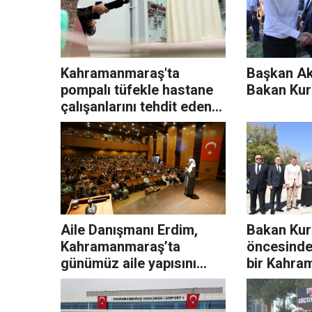
Kahramanmaraş'ta
Başkan Ak
pompalı tüfekle hastane
Bakan Kur
çalışanlarını tehdit eden
kadın yakalandı
Aile Danışmanı Erdim,
Bakan Kur
Kahramanmaraş’ta
öncesinde
günümüz aile yapısını
bir Kahra
anlattı
ediyoruz