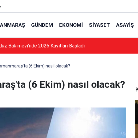
e
ANMARAŞ
GÜNDEM
EKONOMI
SIYASET
ASAYIŞ
düz Bakımevi’nde 2026 Kayıtları Başladı
manmaraş'ta (6 Ekim) nasıl olacak?
ş'ta (6 Ekim) nasıl olacak?