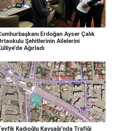
Cumhurbaşkanı Erdoğan Ayser Çalık
rtaokulu Şehitlerinin Ailelerini
ülliye’de Ağırladı
Tevfik Kadıoğlu Kavşağı’nda Trafiği