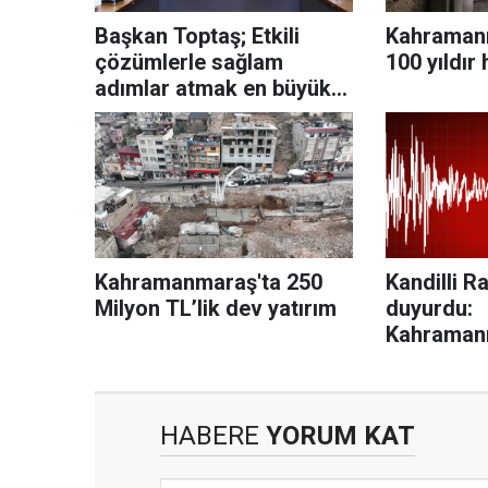
Başkan Toptaş; Etkili
Kahraman
çözümlerle sağlam
100 yıldır
adımlar atmak en büyük
hedefimiz
Kahramanmaraş'ta 250
Kandilli R
Milyon TL’lik dev yatırım
duyurdu:
Kahraman
deprem
HABERE
YORUM KAT