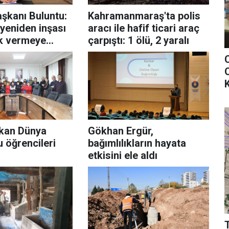
kanı Buluntu:
Kahramanmaraş'ta polis
 yeniden inşası
aracı ile hafif ticari araç
ek vermeye
çarpıştı: 1 ölü, 2 yaralı
O
K
kan Dünya
Gökhan Ergür,
 öğrencileri
bağımlılıkların hayata
etkisini ele aldı