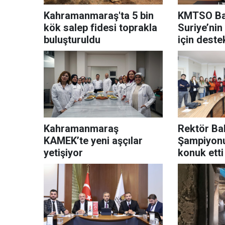
Kahramanmaraş'ta 5 bin
KMTSO Baş
kök salep fidesi toprakla
Suriye’nin
buluşturuldu
için dest
hazırız
Kahramanmaraş
Rektör Ba
KAMEK’te yeni aşçılar
Şampiyonu
yetişiyor
konuk etti