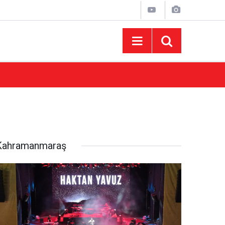
15:43
AFUM Ağustos Fuarı'nda Yener Bulut ve Hakt
Kahramanmaraş