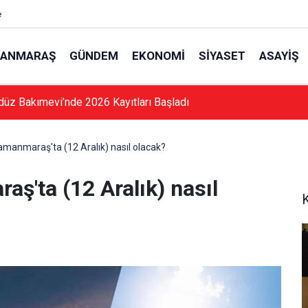
e
ANMARAŞ
GÜNDEM
EKONOMI
SIYASET
ASAYIŞ
düz Bakımevi’nde 2026 Kayıtları Başladı
manmaraş'ta (12 Aralık) nasıl olacak?
ş'ta (12 Aralık) nasıl