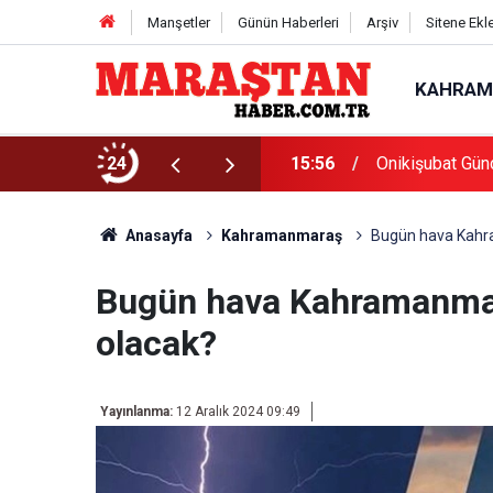
Manşetler
Günün Haberleri
Arşiv
Sitene Ekl
KAHRAM
Başvurularında Son Gün 7 Ağustos
24
15:56
Onikişubat Gün
Anasayfa
Kahramanmaraş
Bugün hava Kahra
Bugün hava Kahramanmara
olacak?
Yayınlanma:
12 Aralık 2024 09:49