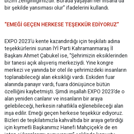
bizim zenginliğimizdir. Burada yaşayan her insana da
bir şekilde yansıması olur” ifadelerini kullandı.
“EMEĞİ GEÇEN HERKESE TEŞEKKÜR EDİYORUZ”
EXPO 2023’ü kente kazandırdığı için teşkilatı adına
teşekkürlerini sunan İYİ Parti Kahramanmaraş İl
Başkanı Ahmet Çabukel ise, “Şehrimizin eksiklerinden
bir tanesi açık alışveriş merkeziydi. Yine kongre
merkezi ve yanında bir otel ile şehrimizdeki insanların
toplanabileceği alan eksikliği vardı. Eskiden fuar
alanında panayır vardı, fuara dönüşünce bütün
özelliğini kaybetmişti. Şimdi inşallah EXPO 2023’de o
alan yeniden canlanır ve insanların bir araya
gelebileceği, herkesin rahatlıkla eğlenebileceği alan
inşa edilir. Emeği geçen herkese teşekkür ediyoruz.
Bizleri de teşkilatımızla kahvaltıda bir araya getirdiği
için kıymetli Başkanımız Hanefi Mahçiçek’e de en