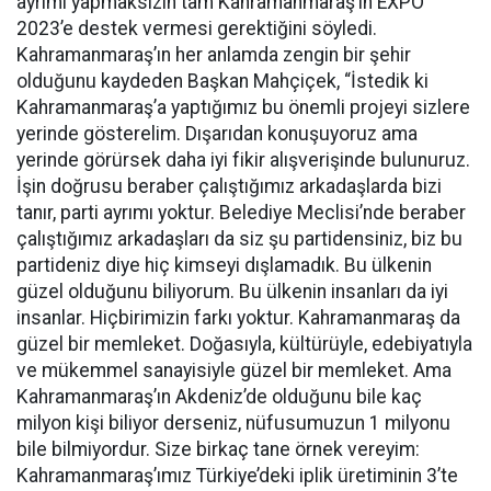
ayrımı yapmaksızın tam Kahramanmaraş’ın EXPO
2023’e destek vermesi gerektiğini söyledi.
Kahramanmaraş’ın her anlamda zengin bir şehir
olduğunu kaydeden Başkan Mahçiçek, “İstedik ki
Kahramanmaraş’a yaptığımız bu önemli projeyi sizlere
yerinde gösterelim. Dışarıdan konuşuyoruz ama
yerinde görürsek daha iyi fikir alışverişinde bulunuruz.
İşin doğrusu beraber çalıştığımız arkadaşlarda bizi
tanır, parti ayrımı yoktur. Belediye Meclisi’nde beraber
çalıştığımız arkadaşları da siz şu partidensiniz, biz bu
partideniz diye hiç kimseyi dışlamadık. Bu ülkenin
güzel olduğunu biliyorum. Bu ülkenin insanları da iyi
insanlar. Hiçbirimizin farkı yoktur. Kahramanmaraş da
güzel bir memleket. Doğasıyla, kültürüyle, edebiyatıyla
ve mükemmel sanayisiyle güzel bir memleket. Ama
Kahramanmaraş’ın Akdeniz’de olduğunu bile kaç
milyon kişi biliyor derseniz, nüfusumuzun 1 milyonu
bile bilmiyordur. Size birkaç tane örnek vereyim:
Kahramanmaraş’ımız Türkiye’deki iplik üretiminin 3’te