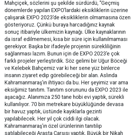
Mahçiçek, sözlerini şu şekilde sürdürdü, “Geçmiş
dönemlerde yapılan EXPO’lardaki eksikliklerin üzerine
çalışarak EXPO 2023’de eksikliklerin olmamasına özen
gösteriyoruz. Çünkü buraya harcadığınız kaynak
sonuç itibariyle ülkemizin kaynağı. Ülke kaynaklarının
da israf edilmemesi, kısa bir süre için kullanılmaması
gerekiyor. Başka bir ifadeyle projenin sürekliliğinin
sağlanması lazım. Bunun için de EXPO 2023’e çok
farklı projeler yerleştirdik. Söz gelimi bir Uğur Böceği
ve Kelebek Bahçemiz var ki her sene yüz binlerce
insanın ziyaret edip görebileceği bir alan. Aslında
Kahramanmaraş’ın ihtiyacı da bu. Her şeyimiz var ama
eksiğimiz tanıtım. Tanıtım sorununu da EXPO 2023 ile
aşacağız. Alanımıza 250 tane hobi evi yaptık, sürekli
kullanılıyor. 70 bin metrekare büyüklüğünde devasa
bir havuz yaptık, üstünde kayıklarla gezinti
yapılabilecek. Her yıl çok ciddi ilgi olacak.
Kahramanmaraş’ın özel ürünlerinin tanıtılıp
satılabileceği Arasta Çarşısı yaptık. Büyük bir Nikah