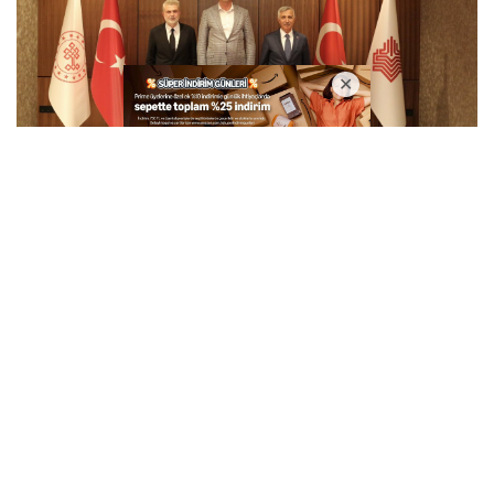
Vali Ünlüer ve Başkan Görgel’den Vakıflar
Genel Müdürlüğü’ne ziyaret