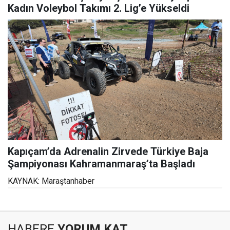
Kadın Voleybol Takımı 2. Lig’e Yükseldi
Kapıçam’da Adrenalin Zirvede Türkiye Baja
Şampiyonası Kahramanmaraş’ta Başladı
KAYNAK: Maraştanhaber
HABERE
YORUM KAT