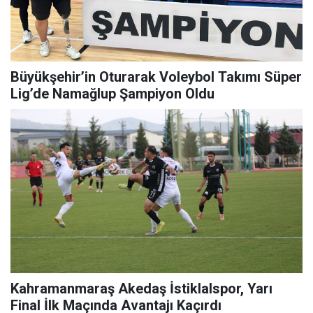
Büyükşehir’in Oturarak Voleybol Takımı Süper
Lig’de Namağlup Şampiyon Oldu
Kahramanmaraş Akedaş İstiklalspor, Yarı
Final İlk Maçında Avantajı Kaçırdı