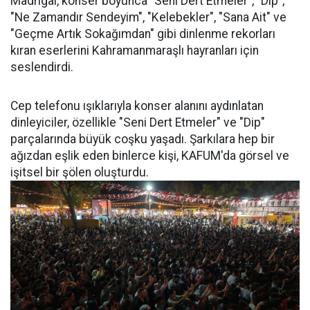
Madrigal, konser boyunca "Seni Dert Etmeler", "Dip",
"Ne Zamandır Sendeyim", "Kelebekler", "Sana Ait" ve
"Geçme Artık Sokağımdan" gibi dinlenme rekorları
kıran eserlerini Kahramanmaraşlı hayranları için
seslendirdi.
Cep telefonu ışıklarıyla konser alanını aydınlatan
dinleyiciler, özellikle "Seni Dert Etmeler" ve "Dip"
parçalarında büyük coşku yaşadı. Şarkılara hep bir
ağızdan eşlik eden binlerce kişi, KAFUM'da görsel ve
işitsel bir şölen oluşturdu.