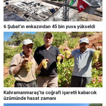
6 Şubat’ın enkazından 45 bin yuva yükseldi
Kahramanmaraş’ta coğrafi işaretli kabarcık
üzümünde hasat zamanı