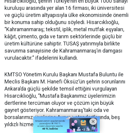
Hisarcıklıoğlu, şehrin Türkiye’nin en büyük 1000 sanayi
kuruluşu arasında yer alan 16 firması, iki üniversitesi
ve güçlü üretim altyapısıyla ülke ekonomisinde önemli
bir konuma sahip olduğunu söyledi. Hisarcıklıoğlu,
“Kahramanmaraş; tekstil, iplik, metal mutfak eşyaları,
kâğıt, çimento, gıda ve tarım sektörlerinde güçlü bir
üretim kültürüne sahiptir. TUSAŞ yatırımıyla birlikte
savunma sanayisine de Kahramanmaraş’ın damgası
vurulacaktır.” ifadelerini kullandı.
KMTSO Yönetim Kurulu Başkanı Mustafa Buluntu ile
Meclis Başkanı M. Hanefi Öksüz’ün şehrin sorunlarını
Ankara’da güçlü şekilde temsil ettiğini vurgulayan
Hisarcıklıoğlu, “Mustafa Başkanımız üyelerimizin
dertlerine tercüman oluyor ve çözüm için büyük
gayret gösteriyor. Kahramanmaraş’taki oda ve
borsalarımız, üyelerine Avrupa standartlarında, beş
yıldızlı hizmet sunuyor.” diye konuştu.