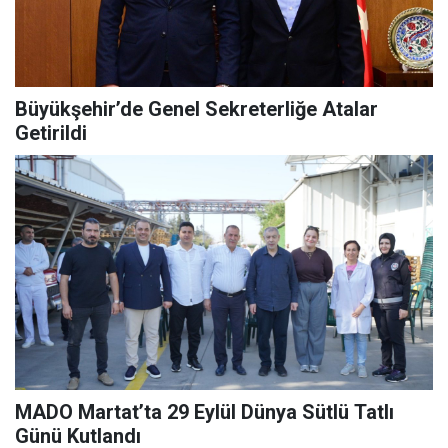
Büyükşehir’de Genel Sekreterliğe Atalar
Getirildi
MADO Martat’ta 29 Eylül Dünya Sütlü Tatlı
Günü Kutlandı