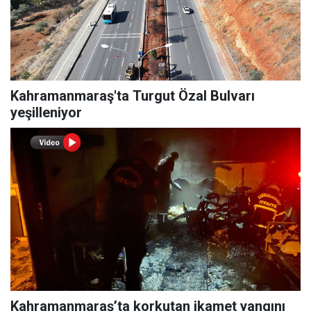
Kahramanmaraş'ta Turgut Özal Bulvarı
yeşilleniyor
Kahramanmaraş’ta korkutan ikamet yangını